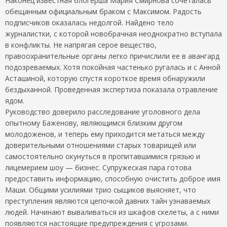
Наконец известная блогерша Мария Смирнова сочеталась
обещанным официальным браком с Максимом. Радость
подписчиков оказалась недолгой. Найдено тело
журналистки, с которой новобрачная неоднократно вступала
в конфликты. Не напрягая серое вещество,
правоохранительные органы легко причислили ее в авангард
подозреваемых. Хотя покойная частенько ругалась и с Анной
Асташиной, которую спустя короткое время обнаружили
бездыханной. Проведенная экспертиза показала отравление
ядом.
Руководство доверило расследование уголовного дела
опытному Баженову, являющимся близким другом
молодоженов, и теперь ему приходится метаться между
доверительными отношениями старых товарищей или
самостоятельно окунуться в пропитавшимися грязью и
лицемерием шоу — бизнес. Супружеская пара готова
предоставить информацию, способную очистить доброе имя
Маши. Общими усилиями трио сыщиков выясняет, что
преступления являются цепочкой давних тайн узнаваемых
людей. Начинают вываливаться из шкафов скелеты, а с ними
появляются настоящие предупреждения с угрозами.