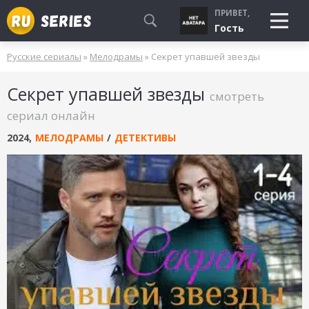
ПРИВЕТ,
Гость
Русские сериалы
»
Мелодрамы
» Секрет упавшей звезды
СМОТРЮ
Секрет упавшей звезды
БУДУ СМОТРЕТЬ
смотреть
УЖЕ СМОТРЕЛ
сериал онлайн
2024
,
МЕЛОДРАМЫ
/
ДЕТЕКТИВЫ