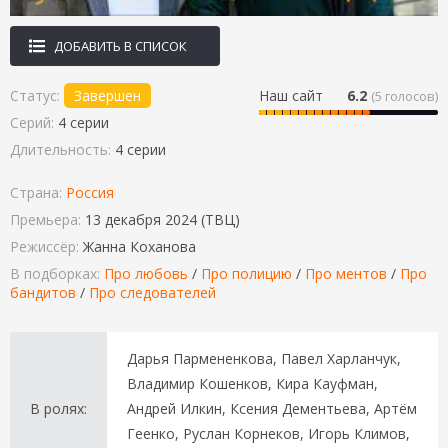
ДОБАВИТЬ В СПИСОК
Статус:
Завершен
Наш сайт
6.2
(
5
голосов)
Серий:
4 серии
Длительность:
4 серии
Страна:
Россия
Премьера:
13 декабря 2024 (ТВЦ)
Режиссёр:
Жанна Коханова
В подборках:
Про любовь
/
Про полицию
/
Про ментов
/
Про
бандитов
/
Про следователей
Дарья Пармененкова, Павел Харланчук,
Владимир Кошенков, Кира Кауфман,
В ролях:
Андрей Илкин, Ксения Дементьева, Артём
Геенко, Руслан Корнеков, Игорь Климов,