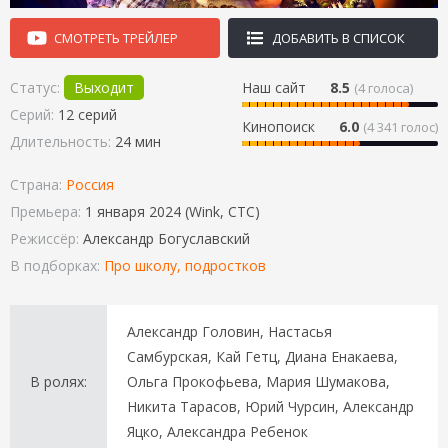
СМОТРЕТЬ ТРЕЙЛЕР
ДОБАВИТЬ В СПИСОК
Статус:
Выходит
Наш сайт
8.5
(
4
голоса)
Серий:
12 серий
Кинопоиск
6.0
(4 341 голос)
Длительность:
24 мин
Страна:
Россия
Премьера:
1 января 2024 (Wink, СТС)
Режиссёр:
Александр Богуславский
В подборках:
Про школу, подростков
Александр Головин, Настасья
Самбурская, Кай Гетц, Диана Енакаева,
В ролях:
Ольга Прокофьева, Мария Шумакова,
Никита Тарасов, Юрий Чурсин, Александр
Яцко, Александра Ребенок