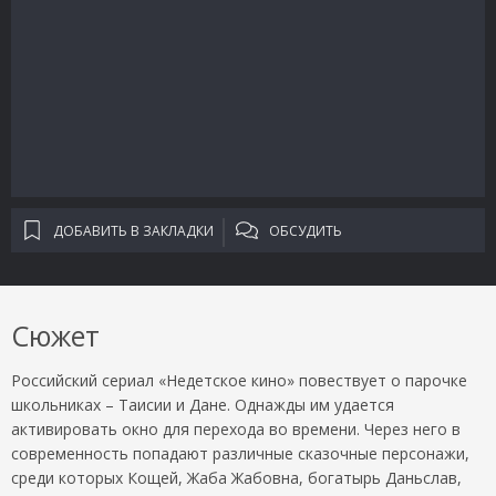
ДОБАВИТЬ В ЗАКЛАДКИ
ОБСУДИТЬ
Сюжет
Российский сериал «Недетское кино» повествует о парочке
школьниках – Таисии и Дане. Однажды им удается
активировать окно для перехода во времени. Через него в
современность попадают различные сказочные персонажи,
среди которых Кощей, Жаба Жабовна, богатырь Даньслав,