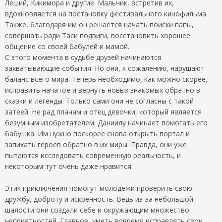
Леший, Кикимора и другие. Мальчик, встретив их,
вдохновляется на постановку фестивального кинофильма.
Также, благодаря им он решается начать поиски папы,
совершать ради Таси подвиги, восстановить хорошее
общение со своей бабулей и мамой.
С этого момента в судьбе друзей начинаются
захватывающие события. Но они, к сожалению, нарушают
баланс всего мира. Теперь необходимо, как можно скорее,
исправить начатое и вернуть новых знакомых обратно в
сказки и легенды. Только сами они не согласны с такой
затеей. Не рад планам и отец девочки, который является
безумным изобретателем. Даниилу начинает помогать его
бабушка. Им нужно поскорее снова открыть портал и
запихать героев обратно в их миры. Правда, они уже
пытаются исследовать современную реальность, и
некоторым тут очень даже нравится.
Этик приключения помогут молодежи проверить свою
дружбу, доброту и искренность. Ведь из-за небольшой
шалости они создали себе и окружающим множество
неприятностей. Главное, уметь вовремя исправлять свои