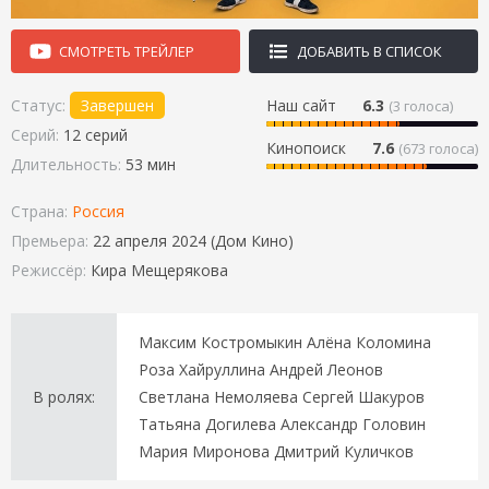
СМОТРЕТЬ ТРЕЙЛЕР
ДОБАВИТЬ В СПИСОК
Статус:
Завершен
Наш сайт
6.3
(
3
голоса)
Серий:
12 серий
Кинопоиск
7.6
(673 голоса)
Длительность:
53 мин
Страна:
Россия
Премьера:
22 апреля 2024 (Дом Кино)
Режиссёр:
Кира Мещерякова
Максим Костромыкин Алёна Коломина
Роза Хайруллина Андрей Леонов
В ролях:
Светлана Немоляева Сергей Шакуров
Татьяна Догилева Александр Головин
Мария Миронова Дмитрий Куличков