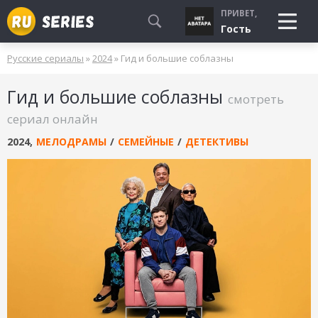
ПРИВЕТ,
Гость
Русские сериалы
»
2024
» Гид и большие соблазны
СМОТРЮ
Гид и большие соблазны
БУДУ СМОТРЕТЬ
смотреть
УЖЕ СМОТРЕЛ
сериал онлайн
2024
,
МЕЛОДРАМЫ
/
СЕМЕЙНЫЕ
/
ДЕТЕКТИВЫ