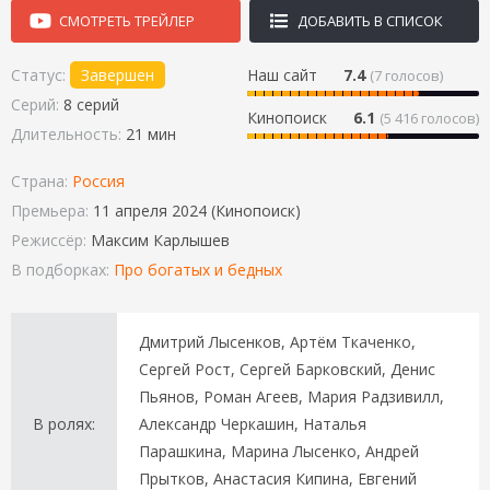
СМОТРЕТЬ ТРЕЙЛЕР
ДОБАВИТЬ В СПИСОК
Статус:
Завершен
Наш сайт
7.4
(
7
голосов)
Серий:
8 серий
Кинопоиск
6.1
(5 416 голосов)
Длительность:
21 мин
Страна:
Россия
Премьера:
11 апреля 2024 (Кинопоиск)
Режиссёр:
Максим Карлышев
В подборках:
Про богатых и бедных
Дмитрий Лысенков, Артём Ткаченко,
Сергей Рост, Сергей Барковский, Денис
Пьянов, Роман Агеев, Мария Радзивилл,
В ролях:
Александр Черкашин, Наталья
Парашкина, Марина Лысенко, Андрей
Прытков, Анастасия Кипина, Евгений