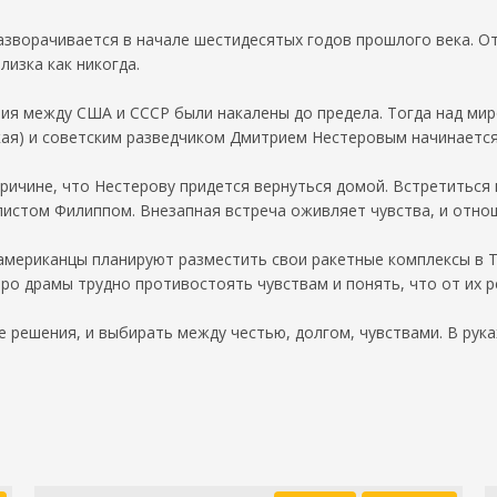
азворачивается в начале шестидесятых годов прошлого века. 
лизка как никогда.
ния между США и СССР были накалены до предела. Тогда над ми
кая) и советским разведчиком Дмитрием Нестеровым начинается
ричине, что Нестерову придется вернуться домой. Встретиться 
листом Филиппом. Внезапная встреча оживляет чувства, и отн
 американцы планируют разместить свои ракетные комплексы в 
ро драмы трудно противостоять чувствам и понять, что от их р
 решения, и выбирать между честью, долгом, чувствами. В рук