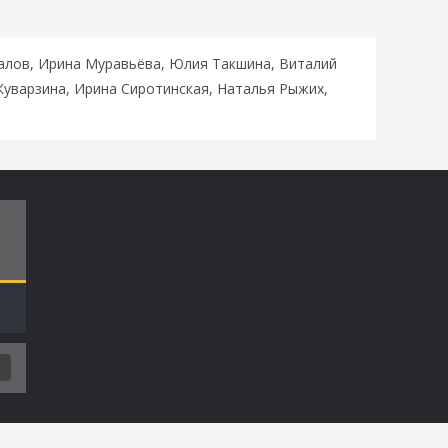
галов, Ирина Муравьёва, Юлия Такшина, Виталий
уварзина, Ирина Сиротинская, Наталья Рыжих,
Т