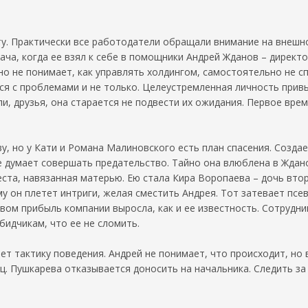
у. Практически все работодатели обращали внимание на внешнос
ача, когда ее взял к себе в помощники Андрей Жданов – дирек
но не понимает, как управлять холдингом, самостоятельно не с
ся с проблемами и не только. Целеустремленная личность привы
ли, друзья, она старается не подвести их ожидания. Первое врем
, но у Кати и Романа Малиновского есть план спасения. Созда
е думает совершать предательство. Тайно она влюблена в Ждано
еста, навязанная матерью. Ею стала Кира Воропаева – дочь вто
му он плетет интриги, желая сместить Андрея. Тот затевает псе
вом прибыль компании выросла, как и ее известность. Сотрудни
бидчикам, что ее не сломить.
ет тактику поведения. Андрей не понимает, что происходит, но 
ц. Пушкарева отказывается доносить на начальника. Следить з