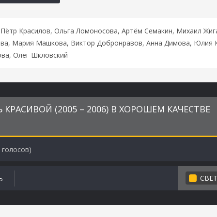
, Пётр Красилов, Ольга Ломоносова, Артём Семакин, Михаил Жи
ова, Мария Машкова, Виктор Добронравов, Анна Димова, Юлия К
ова, Олег Шкловский
КРАСИВОЙ (2005 – 2006) В ХОРОШЕМ КАЧЕСТВЕ
голосов)
СВЕ
Ь