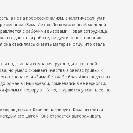
ть, а не на профессионализм, аналитический ум и
тор компании «Зима-Лето». Легкомысленный молодой
правляется с рабочими вызовами. Новая сотрудница
кла отдаваться работе, не думая о посторонних
я она стеснялась сказать матери и отцу, что стала
ется подставная компания, руководить которой
ва, но умело скрывает чувства. Ловелас привык к
рого основателя «Зима-Лето». Ее брат Александр спит
вдо роман в Пушкаревой, сомневаясь в ее верности.
ки фирмы игнорируют Катю, стараются унизить ее, но
возвращаться к Кире не планирует. Кира пытается
а каждым его шагом. Она старается выгораживать