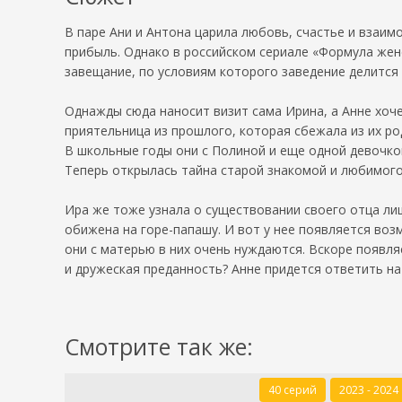
В паре Ани и Антона царила любовь, счастье и взаим
прибыль. Однако в российском сериале «Формула жен
завещание, по условиям которого заведение делится 
Однажды сюда наносит визит сама Ирина, а Анне хоче
приятельница из прошлого, которая сбежала из их род
В школьные годы они с Полиной и еще одной девочко
Теперь открылась тайна старой знакомой и любимого
Ира же тоже узнала о существовании своего отца лиш
обижена на горе-папашу. И вот у нее появляется воз
они с матерью в них очень нуждаются. Вскоре появля
и дружеская преданность? Анне придется ответить на 
Смотрите так же:
40 серий
2023 - 2024