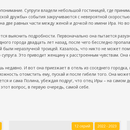
опонимание. Супруги владели небольшой гостиницей, где прини
ской дружбы» события закручиваются с невероятной скоростью
на две равных части между женой и дочкой по имени Ира. Но вот
тся выяснить подробности. Первоначально она пытается разузна
ного города двадцать лет назад, после чего бесследно пропала.
й были неразлучной троицей. Казалось, что никто не может по
 супруга. Это приводит женщину к расстроенным чувствам. Она 
ь недавно. И вот она приезжает в отель из соседнего городка, 
можность отомстить ему, пускай и после гибели того. Она може
ется и сама Полина, убеждая подруг, что отец Иры – на самом д
этот вопрос, в первую очередь, самой себе.
12 серий
2022 - 2023