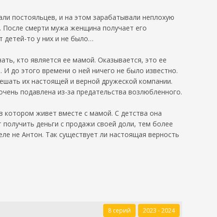
мали постояльцев, и на этом зарабатывали неплохую
. После смерти мужа женщина получает его
 детей-то у них и не было…
ть, кто является ее мамой. Оказывается, это ее
 И до этого времени о ней ничего не было известно.
мешать их настоящей и верной дружеской компании.
очень подавлена из-за предательства возлюбленного.
в котором живет вместе с мамой. С детства она
т получить деньги с продажи своей доли, тем более
еле не Антон. Так существует ли настоящая верность
8 серий
2023 - 2024