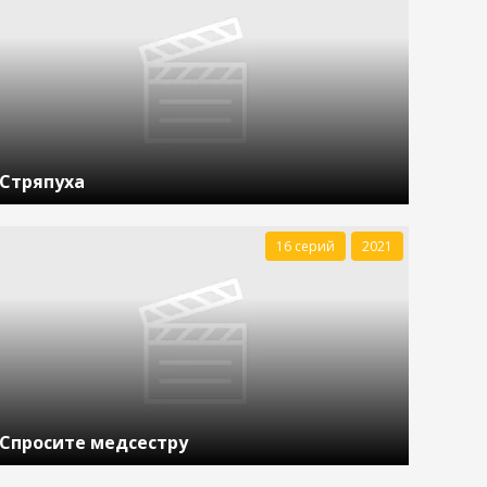
Стряпуха
16 серий
2021
Спросите медсестру