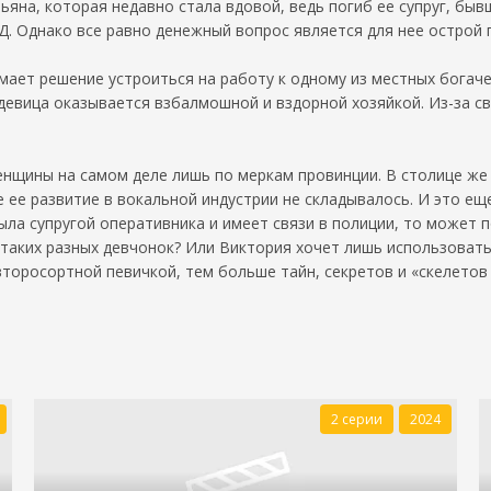
льяна, которая недавно стала вдовой, ведь погиб ее супруг, бы
Д. Однако все равно денежный вопрос является для нее острой
ет решение устроиться на работу к одному из местных богачей 
девица оказывается взбалмошной и вздорной хозяйкой. Из-за с
енщины на самом деле лишь по меркам провинции. В столице же о
ее развитие в вокальной индустрии не складывалось. И это еще
ла супругой оперативника и имеет связи в полиции, то может п
у таких разных девчонок? Или Виктория хочет лишь использоват
 второсортной певичкой, тем больше тайн, секретов и «скелето
2 серии
2024