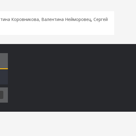
нтина Коровникова, Валентина Нейморовец, Сергей
Т