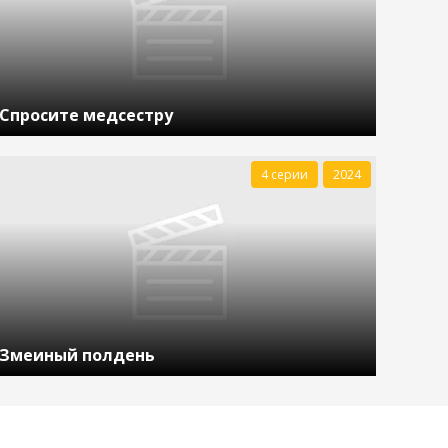
Спросите медсестру
4 серии
2024
Змеиный полдень