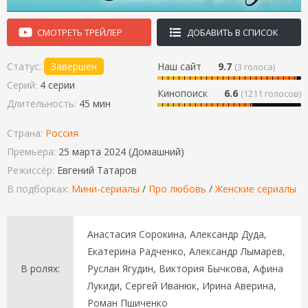
СМОТРЕТЬ ТРЕЙЛЕР
ДОБАВИТЬ В СПИСОК
Статус:
Завершен
Наш сайт
9.7
(
3
голоса)
Серий:
4 серии
Кинопоиск
6.6
(1211 голосов)
Длительность:
45 мин
Страна:
Россия
Премьера:
25 марта 2024 (Домашний)
Режиссёр:
Евгений Татаров
В подборках:
Мини-сериалы
/
Про любовь
/
Женские сериалы
Анастасия Сорокина, Александр Дуда,
Екатерина Радченко, Александр Лымарев,
В ролях:
Руслан Ягудин, Виктория Бычкова, Афина
Лукиди, Сергей Иванюк, Ирина Аверина,
Роман Пшиченко