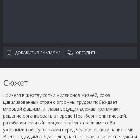
ДОБАВИТЬ В ЗАКЛАДКИ
ОБСУДИТЬ
Сюжет
Принеся в жертву сотни миллионов жизней, союз
цивилизованных стран с огромны трудом побеждает
мировой фашизм, и главы ведущих держав принимают
решение организовать в городе Нюрнберг политический,
разоблачительный процесс над запятнавшими себя
ужасными преступлениями перед человечеством нацистами.
Всего подсудимых будет двадцать четыре, в качестве судей и