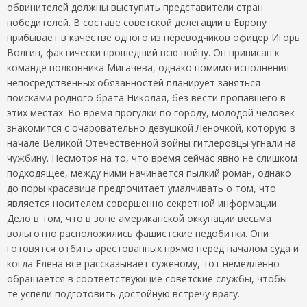
обвинителей должны выступить представители стран
победителей. В составе советской делегации в Европу
прибывает в качестве одного из переводчиков офицер Игорь
Волгин, фактически прошедший всю войну. Он приписан к
команде полковника Мигачева, однако помимо исполнения
непосредственных обязанностей планирует заняться
поисками родного брата Николая, без вести пропавшего в
этих местах. Во время прогулки по городу, молодой человек
знакомится с очаровательно девушкой Леночкой, которую в
начале Великой Отечественной войны гитлеровцы угнали на
чужбину. Несмотря на то, что время сейчас явно не слишком
подходящее, между ними начинается пылкий роман, однако
до поры красавица предпочитает умалчивать о том, что
является носителем совершенно секретной информации.
Дело в том, что в зоне американской оккупации весьма
вольготно расположились фашистские недобитки. Они
готовятся отбить арестованных прямо перед началом суда и
когда Елена все рассказывает суженому, тот немедленно
обращается в соответствующие советские службы, чтобы
те успели подготовить достойную встречу врагу.