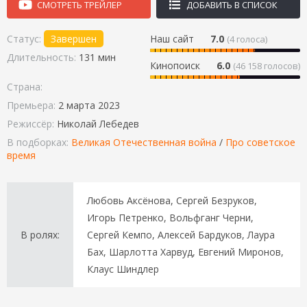
СМОТРЕТЬ ТРЕЙЛЕР
ДОБАВИТЬ В СПИСОК
Статус:
Завершен
Наш сайт
7.0
(
4
голоса)
Длительность:
131 мин
Кинопоиск
6.0
(46 158 голосов)
Страна:
Премьера:
2 марта 2023
Режиссёр:
Николай Лебедев
В подборках:
Великая Отечественная война
/
Про советское
время
Любовь Аксёнова, Сергей Безруков,
Игорь Петренко, Вольфганг Черни,
В ролях:
Сергей Кемпо, Алексей Бардуков, Лаура
Бах, Шарлотта Харвуд, Евгений Миронов,
Клаус Шиндлер