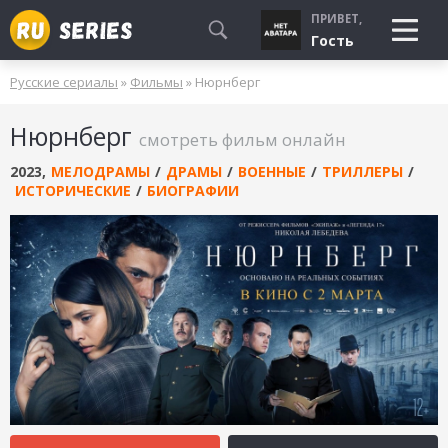
ПРИВЕТ,
Гость
Русские сериалы
»
Фильмы
» Нюрнберг
СМОТРЮ
Нюрнберг
БУДУ СМОТРЕТЬ
смотреть фильм онлайн
УЖЕ СМОТРЕЛ
2023
,
МЕЛОДРАМЫ
/
ДРАМЫ
/
ВОЕННЫЕ
/
ТРИЛЛЕРЫ
/
ИСТОРИЧЕСКИЕ
/
БИОГРАФИИ