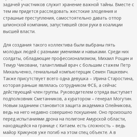
задачей участников служит хранение важной тайны. Вместе с
тем им придется расследовать жестокие злодеяния и
страшные преступления, самостоятельно давать отпор
шпионской компании, запустившей свои руки в коалиции
высшей власти.
Для создания такого коллектива были выбраны пять
молодых людей с разными умениями и навыками. Среди них
солдаты, обладающие профессионализмом, Михаил Рощин и
Темур Чиковани, талантливый врач с большим стажем Петр
Михальченко, гениальный компьютерщик Семен Пашкевич.
Также присутствует всего одна девушка – Ирина Старостина,
которая раньше являлась сотрудником ФСБ, а сейчас
действующий член группы. Руководителем отряда выступает
подполковник Сметанников, а куратором – генерал Могутин.
Новым заданием становится защита академика Олейникова,
ведь на него недавно совершено покушение. Оно произошло
перед испытаниями дрона на полигоне Амурской области,
находящейся на границе с Китаем. есть сложность – ведь
майор Крикунов уже погиб на этом спец объекте. А в