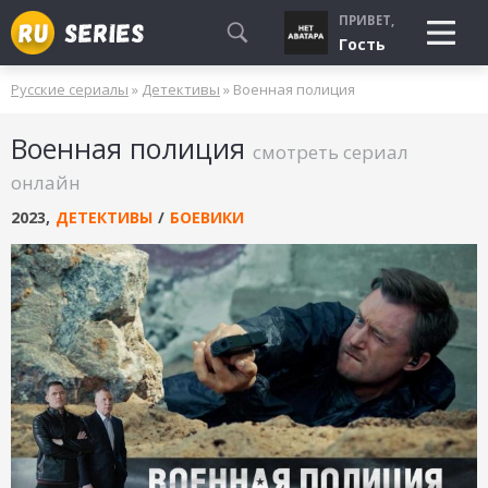
ПРИВЕТ,
Гость
Русские сериалы
»
Детективы
» Военная полиция
СМОТРЮ
Военная полиция
БУДУ СМОТРЕТЬ
смотреть сериал
УЖЕ СМОТРЕЛ
онлайн
2023
,
ДЕТЕКТИВЫ
/
БОЕВИКИ