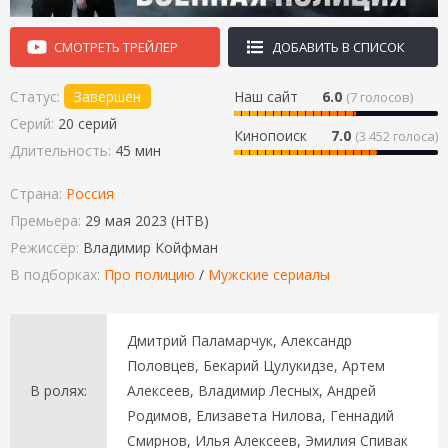
СМОТРЕТЬ ТРЕЙЛЕР
ДОБАВИТЬ В СПИСОК
Статус:
Завершен
Наш сайт
6.0
(
7
голосов)
Серий:
20 серий
Кинопоиск
7.0
(3 452 голоса)
Длительность:
45 мин
Страна:
Россия
Премьера:
29 мая 2023 (НТВ)
Режиссёр:
Владимир Койфман
В подборках:
Про полицию
/
Мужские сериалы
Дмитрий Паламарчук, Александр
Половцев, Бекарий Цулукидзе, Артем
В ролях:
Алексеев, Владимир Лесных, Андрей
Родимов, Елизавета Нилова, Геннадий
Смирнов, Илья Алексеев, Эмилия Спивак