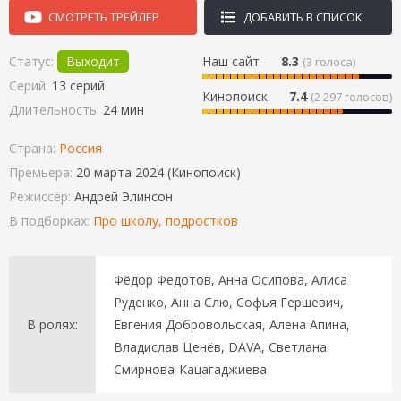
СМОТРЕТЬ ТРЕЙЛЕР
ДОБАВИТЬ В СПИСОК
Статус:
Выходит
Наш сайт
8.3
(
3
голоса)
Серий:
13 серий
Кинопоиск
7.4
(2 297 голосов)
Длительность:
24 мин
Страна:
Россия
Премьера:
20 марта 2024 (Кинопоиск)
Режиссёр:
Андрей Элинсон
В подборках:
Про школу, подростков
Фёдор Федотов, Анна Осипова, Алиса
Руденко, Анна Слю, Софья Гершевич,
В ролях:
Евгения Добровольская, Алена Апина,
Владислав Ценёв, DAVA, Светлана
Смирнова-Кацагаджиева