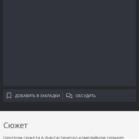
ДОБАВИТЬ В ЗАКЛАДКИ
ОБСУДИТЬ
Сюжет
Центром сюжета в фантастическо-комедийном сериале