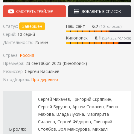
СМОТРЕТЬ ТРЕЙЛЕР
ДОБАВИТЬ В СПИСОК
Статус:
Завершен
Наш сайт
6.7
(
10
голосов)
Серий:
10 серий
Кинопоиск
8.1
(524 232 голоса)
Длительность:
25 мин
Страна:
Россия
Премьера:
23 сентября 2023 (Кинопоиск)
Режиссёр:
Сергей Васильев
В подборках:
Про деревню
Сергей Чихачёв, Григорий Скряпкин,
Сергей Бурунов, Артем Семакин, Елена
Махова, Влада Лукина, Маргарита
Силаева, Сергей Фёдоров, Григорий
В ролях:
Столбов, Зоя Мансурова, Михаил