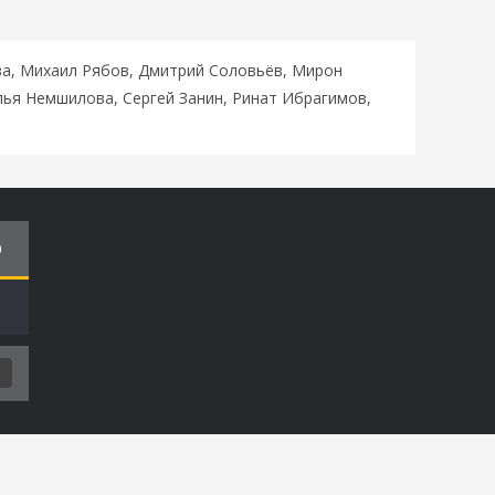
ва, Михаил Рябов, Дмитрий Соловьёв, Мирон
лья Немшилова, Сергей Занин, Ринат Ибрагимов,
О
Т