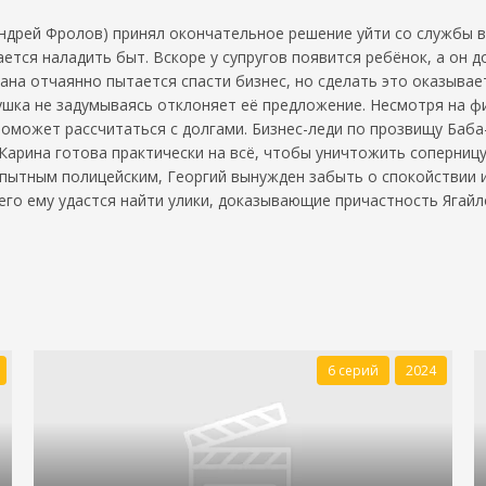
ндрей Фролов) принял окончательное решение уйти со службы в 
ается наладить быт. Вскоре у супругов появится ребёнок, а он 
на отчаянно пытается спасти бизнес, но сделать это оказывает
ушка не задумываясь отклоняет её предложение. Несмотря на ф
оможет рассчитаться с долгами. Бизнес-леди по прозвищу Баба-
рина готова практически на всё, чтобы уничтожить соперницу.
опытным полицейским, Георгий вынужден забыть о спокойствии 
его ему удастся найти улики, доказывающие причастность Ягайл
6 серий
2024