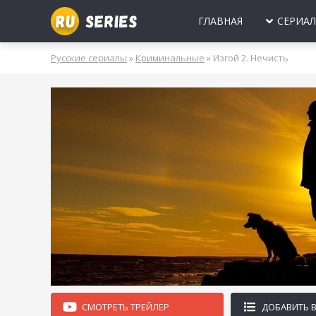
ГЛАВНАЯ
СЕРИА
МИНИ-СЕРИА
Б
Русские сериалы
»
Криминальные
» Изгой 2. Нечисть
2025
2024
2023
2022
2021
2020
ПРО ЛЮБОВЬ
Б
МОЛОДЕЖНЫ
В
РОССИЯ
УКРАИНА
БЕЛАРУСЬ
СССР
НОВОГОДНИЕ
Д
ПРО ВРАЧЕЙ
Д
ПРО ДЕРЕВН
ПРО ШПИОНО
ЛЮБОВНЫЕ И
СМОТРЕТЬ ТРЕЙЛЕР
ДОБАВИТЬ 