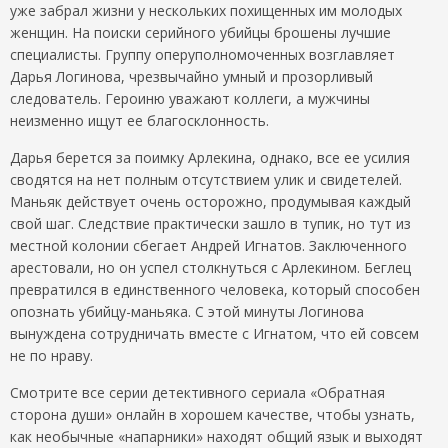
уже забрал жизни у нескольких похищенных им молодых
женщин. На поиски серийного убийцы брошены лучшие
специалисты. Группу оперуполномоченных возглавляет
Дарья Логинова, чрезвычайно умный и прозорливый
следователь. Героиню уважают коллеги, а мужчины
неизменно ищут ее благосклонность.
Дарья берется за поимку Арлекина, однако, все ее усилия
сводятся на нет полным отсутствием улик и свидетелей.
Маньяк действует очень осторожно, продумывая каждый
свой шаг. Следствие практически зашло в тупик, но тут из
местной колонии сбегает Андрей Игнатов. Заключенного
арестовали, но он успел столкнуться с Арлекином. Беглец
превратился в единственного человека, который способен
опознать убийцу-маньяка. С этой минуты Логинова
вынуждена сотрудничать вместе с Игнатом, что ей совсем
не по нраву.
Смотрите все серии детективного сериала «Обратная
сторона души» онлайн в хорошем качестве, чтобы узнать,
как необычные «напарники» находят общий язык и выходят