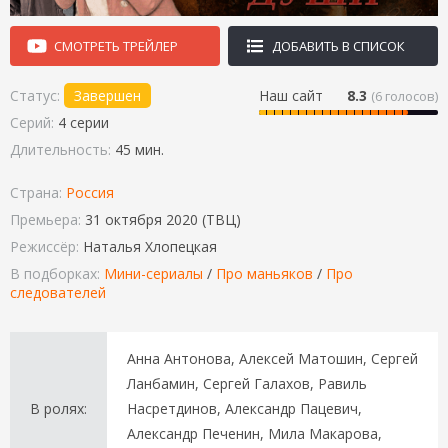
СМОТРЕТЬ ТРЕЙЛЕР
ДОБАВИТЬ В СПИСОК
Статус:
Завершен
Наш сайт
8.3
(
6
голосов)
Серий:
4 серии
Длительность:
45 мин.
Страна:
Россия
Премьера:
31 октября 2020 (ТВЦ)
Режиссёр:
Наталья Хлопецкая
В подборках:
Мини-сериалы
/
Про маньяков
/
Про
следователей
Анна Антонова, Алексей Матошин, Сергей
Ланбамин, Сергей Галахов, Равиль
В ролях:
Насретдинов, Александр Пацевич,
Александр Печенин, Мила Макарова,