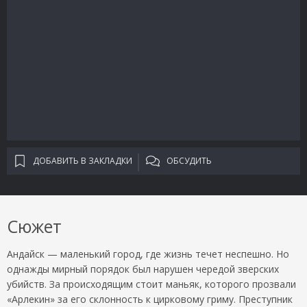
ДОБАВИТЬ В ЗАКЛАДКИ
ОБСУДИТЬ
Сюжет
Андайск — маленький город, где жизнь течет неспешно. Но
однажды мирный порядок был нарушен чередой зверских
убийств. За происходящим стоит маньяк, которого прозвали
«Арлекин» за его склонность к цирковому гриму. Преступник