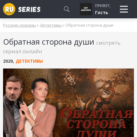
ПРИВЕТ,
Гость
Русские сериалы
»
Детективы
» Обратная сторона души
СМОТРЮ
Обратная сторона души
БУДУ СМОТРЕТЬ
смотреть
УЖЕ СМОТРЕЛ
сериал онлайн
2020
,
ДЕТЕКТИВЫ