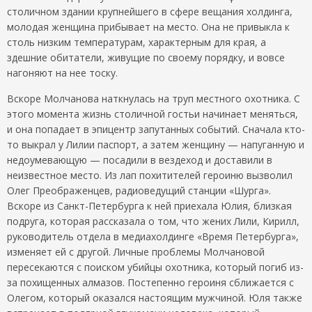
столичном здании крупнейшего в сфере вещания холдинга,
молодая женщина прибывает на место. Она не привыкла к
столь низким температурам, характерным для края, а
здешние обитатели, живущие по своему порядку, и вовсе
нагоняют на нее тоску.
Вскоре Молчанова наткнулась на труп местного охотника. С
этого момента жизнь столичной гостьи начинает меняться,
и она попадает в эпицентр запутанных событий. Сначала кто-
то выкрал у Лилии паспорт, а затем женщину — напуганную и
недоумевающую — посадили в вездеход и доставили в
неизвестное место. Из лап похитителей героиню вызволил
Олег Преображенцев, радиоведущий станции «Шурга».
Вскоре из Санкт-Петербурга к ней приехала Юлия, близкая
подруга, которая рассказала о том, что жених Лили, Кирилл,
руководитель отдела в медиахолдинге «Время Петербурга»,
изменяет ей с другой. Личные проблемы Молчановой
пересекаются с поиском убийцы охотника, который погиб из-
за похищенных алмазов. Постепенно героиня сближается с
Олегом, который оказался настоящим мужчиной. Юля также