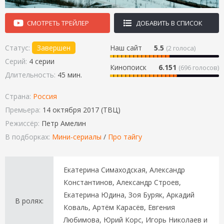
СМОТРЕТЬ ТРЕЙЛЕР
ДОБАВИТЬ В СПИСОК
Статус:
Завершен
Наш сайт
5.5
(
2
голоса)
Серий:
4 серии
Кинопоиск
6.151
(696 голосов)
Длительность:
45 мин.
Страна:
Россия
Премьера:
14 октября 2017 (ТВЦ)
Режиссёр:
Петр Амелин
В подборках:
Мини-сериалы
/
Про тайгу
Екатерина Симаходская, Александр
Константинов, Александр Строев,
Екатерина Юдина, Зоя Буряк, Аркадий
В ролях:
Коваль, Артём Карасёв, Евгения
Любимова, Юрий Корс, Игорь Николаев и