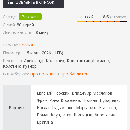
ДОБАВИТЬ В СПИСОК
Статус:
Выходит
Наш сайт
8.5
(
2
голоса)
Серий:
30 серий
Длительность:
48 минут
Страна:
Россия
Премьера:
15 июня 2026 (НТВ)
Режиссёр:
Александр Колесник, Константин Демидов,
Кристина Кутчер
В подборках:
Про полицию
/
Про бандитов
Евгений Терских, Владимир Маслаков,
Фрам, Анна Королёва, Полина Шубарева,
В ролях:
Богдан Гудыменко, Маргарита Бычкова,
Роман Каун, Иван Шипицын, Анастасия
Брагина