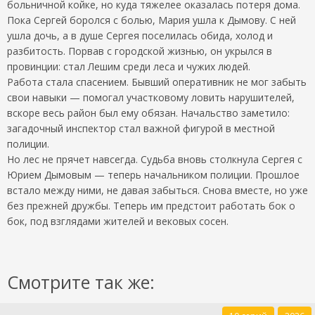
больничной койке, но куда тяжелее оказалась потеря дома.
Пока Сергей боролся с болью, Мария ушла к Дымову. С ней
ушла дочь, а в душе Сергея поселилась обида, холод и
разбитость. Порвав с городской жизнью, он укрылся в
провинции: стал Лешим среди леса и чужих людей.
Работа стала спасением. Бывший оперативник не мог забыть
свои навыки — помогал участковому ловить нарушителей,
вскоре весь район был ему обязан. Начальство заметило:
загадочный инспектор стал важной фигурой в местной
полиции.
Но лес не прячет навсегда. Судьба вновь столкнула Сергея с
Юрием Дымовым — теперь начальником полиции. Прошлое
встало между ними, не давая забыться. Снова вместе, но уже
без прежней дружбы. Теперь им предстоит работать бок о
бок, под взглядами жителей и вековых сосен.
Смотрите так же: