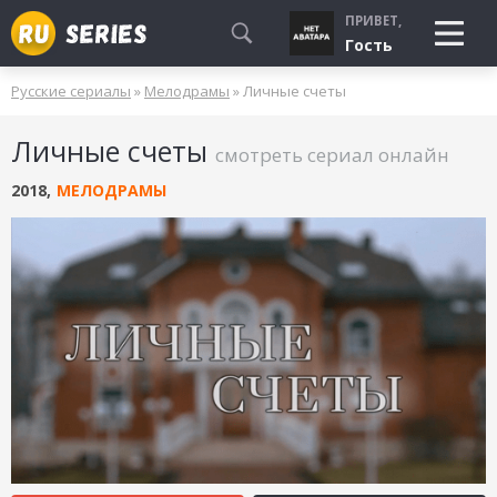
ПРИВЕТ,
Гость
Русские сериалы
»
Мелодрамы
» Личные счеты
СМОТРЮ
Личные счеты
БУДУ СМОТРЕТЬ
смотреть сериал онлайн
УЖЕ СМОТРЕЛ
2018
,
МЕЛОДРАМЫ