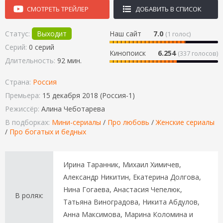
СМОТРЕТЬ ТРЕЙЛЕР
ДОБАВИТЬ В СПИСОК
Статус:
Выходит
Наш сайт
7.0
(
1
голос)
Серий:
0 серий
Кинопоиск
6.254
(337 голосов)
Длительность:
92 мин.
Страна:
Россия
Премьера:
15 декабря 2018 (Россия-1)
Режиссёр:
Алина Чеботарева
В подборках:
Мини-сериалы
/
Про любовь
/
Женские сериалы
/
Про богатых и бедных
Ирина Таранник, Михаил Химичев,
Александр Никитин, Екатерина Долгова,
Нина Гогаева, Анастасия Чепелюк,
В ролях:
Татьяна Виноградова, Никита Абдулов,
Анна Максимова, Марина Коломина и