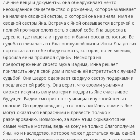
личные вещи и документы, она обнаруживает нечто
неожиданное свидетельство о рождении, которое указывает
на наличие сводной сестры, о которой она не знала. Имя ее
сводной сестры Яна. Встреча с Яной оказывается встречей с
полной противоположностью самой себе. Яна выросла в
деревне, где нищета и трудности были повседневностью. Ее
судьба отличалась от благополучной жизни Инны. Яна до сих
пор носил ла в себе обиду на мать, которая, по ее мнению,
бросила её на произвол судьбы. Несмотря на
предостережения своего мужа Вадима, Инна решает
пригласить Яну в свой дом и помочь ей встретиться с лучшей
судьбой. Она щедро одаривает сводную сестру подарками и
предлагает ей работу. Она верит, что своими усилиями
сможет искупить вину матери и подарить Яне счастливое
будущее. Вадим смотрит на эту инициативу своей жены с
опаской. Он предупреждает, что попытки Инны помочь Яне
могут оказаться напрасными и привести только к
разочарованию. Возможно, за всем этим скрываются не
самые чистые мотивы, ведь на кону не только благополучие
Яны, но и наследство, которое может достаться лишь одной
из сестер. Инна продолжала утешаться мыслью, что встреча