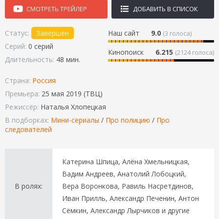
СМОТРЕТЬ ТРЕЙЛЕР
ДОБАВИТЬ В СПИСОК
Статус:
Завершен
Наш сайт
9.0
(
3
голоса)
Серий:
0 серий
Кинопоиск
6.215
(2124 голоса)
Длительность:
48 мин.
Страна:
Россия
Премьера:
25 мая 2019 (ТВЦ)
Режиссёр:
Наталья Хлопецкая
В подборках:
Мини-сериалы
/
Про полицию
/
Про
следователей
Катерина Шпица, Алёна Хмельницкая,
Вадим Андреев, Анатолий Лобоцкий,
В ролях:
Вера Воронкова, Равиль Насретдинов,
Иван Прилль, Александр Печенин, Антон
Сёмкин, Александр Лырчиков и другие