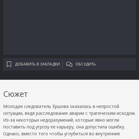
ДОБАВИТЬ В ЗАКЛАДКИ
ОБСУДИТЬ
Сюжет
Молодая следователь Ершова оказалась в непростой
ситуации, ведя расследование аварии с трагическим исходом.
Из-за некоторых недоразумений, которые явно могли
поставить под угрозу ее карьеру, она допустила ошибку.
Однако, вместо того чтобы углубиться во внутренние