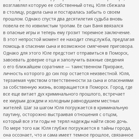
возглавлял которую ее собственный отец. Юля сбежала
в столицу, родила сына и постаралась забыть о своем
прошлом. Однако спустя два десятилетия судьба вновь
повела ее по извилистым тропам. Ее сын Ваня ввязался
в опасные игры и теперь ему грозит тюремное заключение.
В этот непростой момент ее находит спецслужба, предлагая
помощь в спасении сына и возможное смягчение приговора.
Однако для этого Юле предстоит отправиться в Поморск,
завоевать доверие отца и заполучить важные сведения
о его ближайшем соратнике — таинственном Призраке,
личность которого до сих пор остается неизвестной. Юля,
терзаемая чувством ответственности за сына и опасениями
за собственную жизнь, возвращается в Поморск. Город, где
все еще витает дух криминального прошлого, встречает
ее хмурым дождем и холодным равнодушием местных
жителей. Шаг за шагом Юля погружается в криминальную
паутину, осторожно выстраивая отношения с отцом,
который все эти годы не терял надежды найти свою дочь.
По мере того как Юля глубже погружается в тайны города,
она осознает, что и сама имеет темное прошлое, связанное