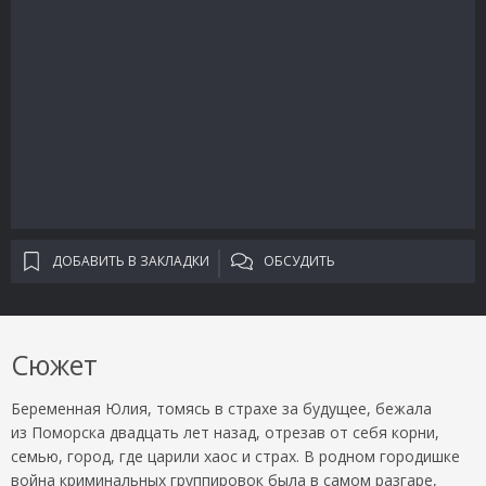
ДОБАВИТЬ В ЗАКЛАДКИ
ОБСУДИТЬ
Сюжет
Беременная Юлия, томясь в страхе за будущее, бежала
из Поморска двадцать лет назад, отрезав от себя корни,
семью, город, где царили хаос и страх. В родном городишке
война криминальных группировок была в самом разгаре,