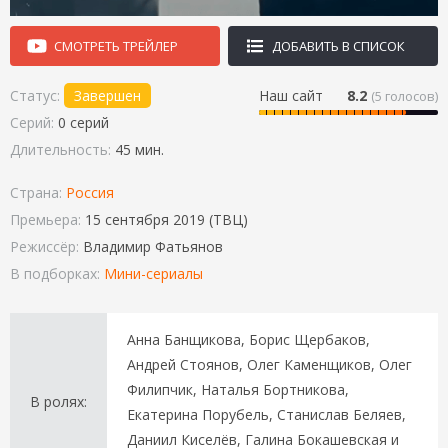
СМОТРЕТЬ ТРЕЙЛЕР
ДОБАВИТЬ В СПИСОК
Статус:
Завершен
Наш сайт
8.2
(
5
голосов)
Серий:
0 серий
Длительность:
45 мин.
Страна:
Россия
Премьера:
15 сентября 2019 (ТВЦ)
Режиссёр:
Владимир Фатьянов
В подборках:
Мини-сериалы
Анна Банщикова, Борис Щербаков,
Андрей Стоянов, Олег Каменщиков, Олег
Филипчик, Наталья Бортникова,
В ролях:
Екатерина Порубель, Станислав Беляев,
Даниил Киселёв, Галина Бокашевская и