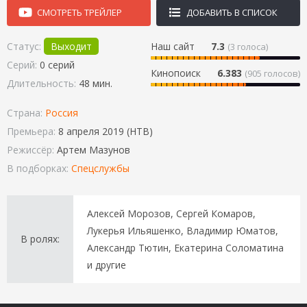
СМОТРЕТЬ ТРЕЙЛЕР
ДОБАВИТЬ В СПИСОК
Статус:
Выходит
Наш сайт
7.3
(
3
голоса)
Серий:
0 серий
Кинопоиск
6.383
(905 голосов)
Длительность:
48 мин.
Страна:
Россия
Премьера:
8 апреля 2019 (НТВ)
Режиссёр:
Артем Мазунов
В подборках:
Спецслужбы
Алексей Морозов, Сергей Комаров,
Лукерья Ильяшенко, Владимир Юматов,
В ролях:
Александр Тютин, Екатерина Соломатина
и другие