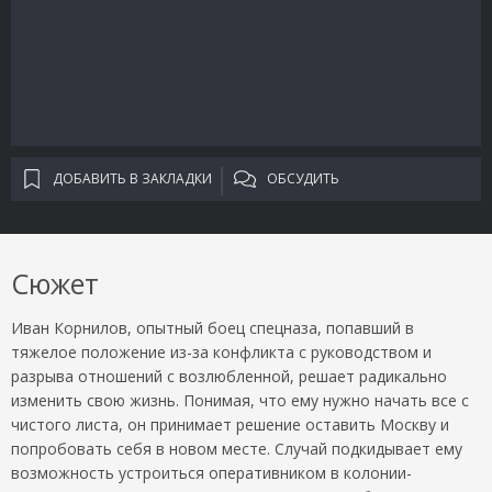
ДОБАВИТЬ В ЗАКЛАДКИ
ОБСУДИТЬ
Сюжет
Иван Корнилов, опытный боец спецназа, попавший в
тяжелое положение из-за конфликта с руководством и
разрыва отношений с возлюбленной, решает радикально
изменить свою жизнь. Понимая, что ему нужно начать все с
чистого листа, он принимает решение оставить Москву и
попробовать себя в новом месте. Случай подкидывает ему
возможность устроиться оперативником в колонии-