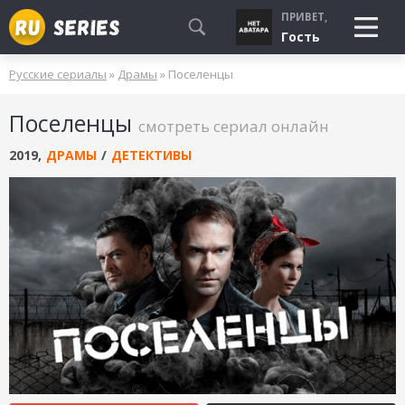
ПРИВЕТ,
Гость
Русские сериалы
»
Драмы
» Поселенцы
СМОТРЮ
Поселенцы
БУДУ СМОТРЕТЬ
смотреть сериал онлайн
УЖЕ СМОТРЕЛ
2019
,
ДРАМЫ
/
ДЕТЕКТИВЫ