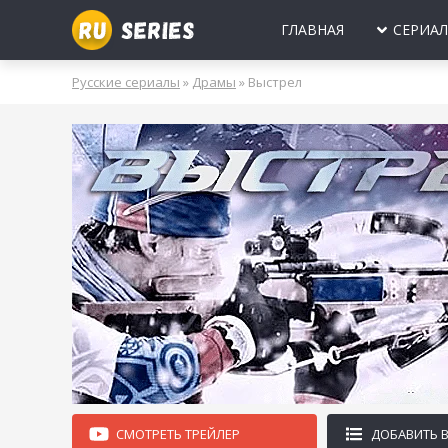
ГЛАВНАЯ
СЕРИА
МИНИ-СЕРИА
Б
Русские сериалы
»
Драмы
» Выстрел
2025
2024
2023
2022
2021
2020
ПРО ЛЮБОВЬ
Б
МОЛОДЕЖНЫ
В
РОССИЯ
УКРАИНА
БЕЛАРУСЬ
СССР
НОВОГОДНИЕ
Д
ПРО ВРАЧЕЙ
Д
ПРО ДЕРЕВН
ПРО ШПИОНО
ЛЮБОВНЫЕ И
СМОТРЕТЬ ТРЕЙЛЕР
ДОБАВИТЬ 