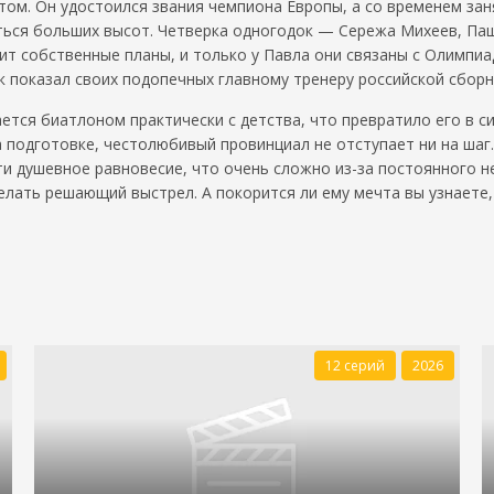
м. Он удостоился звания чемпиона Европы, а со временем заня
ться больших высот. Четверка одногодок — Сережа Михеев, Паш
ит собственные планы, и только у Павла они связаны с Олимпиа
 показал своих подопечных главному тренеру российской сборн
ается биатлоном практически с детства, что превратило его в 
 подготовке, честолюбивый провинциал не отступает ни на шаг.
 душевное равновесие, что очень сложно из-за постоянного н
делать решающий выстрел. А покорится ли ему мечта вы узнаете
12 серий
2026