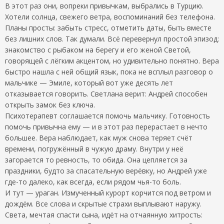
В этот раз они, вопреки привычкам, выбрались в Турцию.
Хотели солнца, свежего ветра, воспоминаний без телефона.
Планы просты: забыть стресс, отметить даты, быть вместе
без лишних слов. Так думали. Всё перевернул простой эпизод:
знакомство с рыбаком на берегу и его женой Светой,
говорящей с лёгким акцентом, но удивительно понятно. Вера
быстро нашла с ней общий язык, пока не всплыл разговор о
мальчике — Эмиле, который вот уже десять лет
отказывается говорить. Светлана верит: Андрей способен
открыть замок без ключа.
Психотерапевт соглашается помочь мальчику. Готовность
помочь привычна ему — и в этот раз перерастает в нечто
большее. Вера наблюдает, как муж снова теряет счёт
времени, погружённый в чужую драму. Внутри у неё
загорается то ревность, то обида. Она цепляется за
праздники, будто за спасательную верёвку, но Андрей уже
где-то далеко, как всегда, если рядом чья-то боль.
И тут — ураган. Измученный курорт корчится под ветром и
дождём. Все слова и скрытые страхи выплывают наружу.
Света, мечтая спасти сына, идёт на отчаянную хитрость: