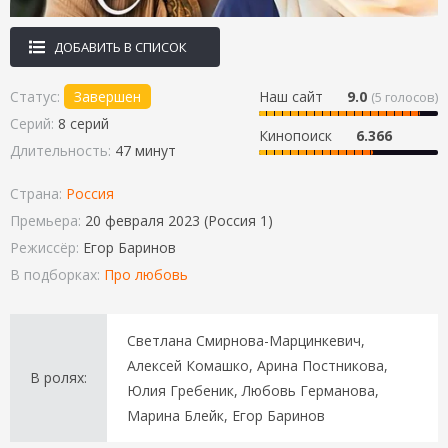
ДОБАВИТЬ В СПИСОК
Статус:
Завершен
Наш сайт
9.0
(
5
голосов)
Серий:
8 серий
Кинопоиск
6.366
Длительность:
47 минут
Страна:
Россия
Премьера:
20 февраля 2023 (Россия 1)
Режиссёр:
Егор Баринов
В подборках:
Про любовь
Светлана Смирнова-Марцинкевич,
Алексей Комашко, Арина Постникова,
В ролях:
Юлия Гребеник, Любовь Германова,
Марина Блейк, Егор Баринов