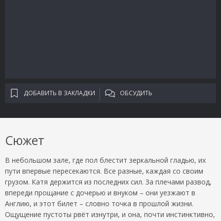
ДОБАВИТЬ В ЗАКЛАДКИ
ОБСУДИТЬ
Сюжет
В небольшом зале, где пол блестит зеркальной гладью, их
пути впервые пересекаются. Все разные, каждая со своим
грузом. Катя держится из последних сил. За плечами развод,
впереди прощание с дочерью и внуком – они уезжают в
Англию, и этот билет – словно точка в прошлой жизни.
Ощущение пустоты рвёт изнутри, и она, почти инстинктивно,