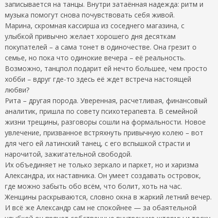
записывается на танцы. Внутри затаённая надежда: ритм и
музыка помогут снова почувствовать себя живой.
Марина, скромная кассирша из соседнего магазина, с
улыбкой привычно желает хорошего дня десяткам
покупателей – а сама тонет в одиночестве. Она грезит о
семье, но пока что одинокие вечера – её реальность.
Возможно, танцпол подарит ей нечто большее, чем просто
хобби – вдруг где-то здесь её ждет встреча настоящей
любви?
Рита – другая порода. Уверенная, расчетливая, финансовый
аналитик, пришла по совету психотерапевта. В семейной
жизни трещины, разговоры сошли на формальности. Новое
увлечение, призванное встряхнуть привычную колею – вот
для чего ей латинский танец, с его вспышкой страсти и
нарочитой, зажигательной свободой.
Их объединяет не только зеркало и паркет, но и харизма
Александра, их наставника. Он умеет создавать островок,
где можно забыть обо всём, что болит, хоть на час.
Женщины раскрываются, словно окна в жаркий летний вечер.
И всё же Александр сам не спокойнее — за обаятельной