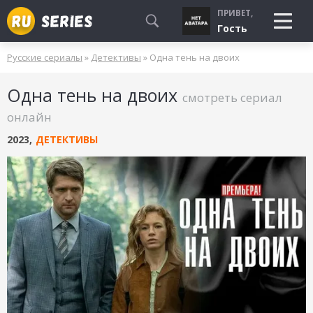
ПРИВЕТ,
Гость
Русские сериалы
»
Детективы
» Одна тень на двоих
СМОТРЮ
Одна тень на двоих
БУДУ СМОТРЕТЬ
смотреть сериал
УЖЕ СМОТРЕЛ
онлайн
2023
,
ДЕТЕКТИВЫ