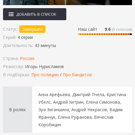
ДОБАВИТЬ В СПИСОК
Статус:
Завершен
Наш сайт
9.6
(
5
голосов)
Серий:
4 серии
Длительность:
43 минуты
Страна:
Россия
Режиссёр:
Игорь Нурисламов
В подборках:
Про полицию
/
Про бандитов
Анна Арефьева, Дмитрий Пчела, Кристина
Убелс, Андрей Хитрин, Елена Симонова,
В ролях:
Эра Зиганшина, Андрей Некрасов, Вадим
Франчук, Елена Руфанова, Вячеслав
Коробицин