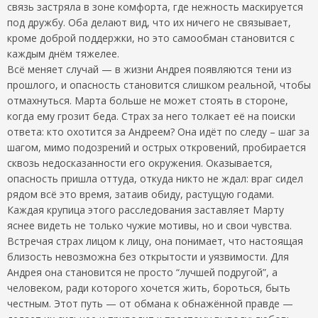
связь застряла в зоне комфорта, где нежность маскируется
под дружбу. Оба делают вид, что их ничего не связывает,
кроме доброй поддержки, но это самообман становится с
каждым днём тяжелее.
Всё меняет случай — в жизни Андрея появляются тени из
прошлого, и опасность становится слишком реальной, чтобы
отмахнуться. Марта больше не может стоять в стороне,
когда ему грозит беда. Страх за него толкает её на поиски
ответа: кто охотится за Андреем? Она идёт по следу – шаг за
шагом, мимо подозрений и острых откровений, пробирается
сквозь недосказанности его окружения. Оказывается,
опасность пришла оттуда, откуда никто не ждал: враг сидел
рядом всё это время, затаив обиду, растущую годами.
Каждая крупица этого расследования заставляет Марту
яснее видеть не только чужие мотивы, но и свои чувства.
Встречая страх лицом к лицу, она понимает, что настоящая
близость невозможна без открытости и уязвимости. Для
Андрея она становится не просто “лучшей подругой”, а
человеком, ради которого хочется жить, бороться, быть
честным. Этот путь — от обмана к обнажённой правде —