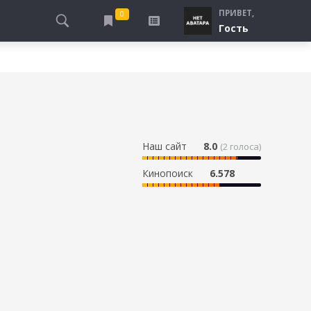
ПРИВЕТ,
0
Гость
АЛЫ
ПРО ПОГРАНИЧНИКОВ
СМОТРЮ
ТЮРЬМА, ЗОНА
БУДУ СМОТРЕТЬ
СПЕЦСЛУЖБЫ
УЖЕ СМОТРЕЛ
ДЕСАНТНИКИ, ВДВ
ПРО ШКОЛУ, ПОДРОСТКОВ
Наш сайт
8.0
(
2
голоса)
ПРО БОГАТЫХ И БЕДНЫХ
Кинопоиск
6.578
ПРО СИРОТ
ЛЕЙ
ПРО СПОРТ