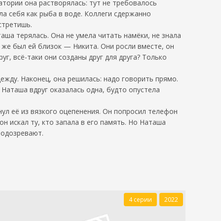
атории она растворялась: тут не требовалось
ла себя как рыба в воде. Коллеги сдержанно
стретишь.
аша терялась. Она не умела читать намёки, не знала
ё же был ей близок — Никита. Они росли вместе, он
уг, всё-таки они созданы друг для друга? Только
дежду. Наконец, она решилась: надо говорить прямо.
 Наташа вдруг оказалась одна, будто опустела
нул её из вязкого оцепенения. Он попросил телефон
н искал ту, кто запала в его память. Но Наташа
подозревают.
4 серии
2022