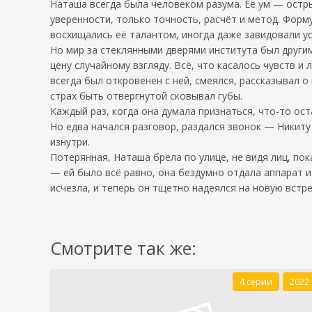
Наташа всегда была человеком разума. Её ум — остры
уверенности, только точность, расчёт и метод. Форм
восхищались её талантом, иногда даже завидовали у
Но мир за стеклянными дверями института был другим
цену случайному взгляду. Всё, что касалось чувств и
всегда был откровенен с ней, смеялся, рассказывал о 
страх быть отвергнутой сковывал губы.
Каждый раз, когда она думала признаться, что-то ост
Но едва начался разговор, раздался звонок — Никиту
изнутри.
Потерянная, Наташа брела по улице, не видя лиц, пок
— ей было всё равно, она бездумно отдала аппарат и 
исчезла, и теперь он тщетно надеялся на новую встре
Смотрите так же:
4 серии
2022