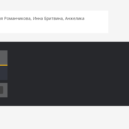
ия Романчикова, Инна Бритвина, Анжелика
Т