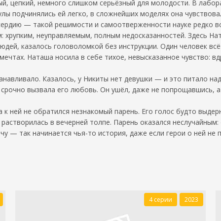
й, цепкий, немного слишком серьёзный для молодости. В лабор
улы подчинялись ей легко, в сложнейших моделях она чувствова
сердию — такой решимости и самоотверженности науке редко в
: хрупким, неуправляемым, полным недосказанностей. Здесь Нат
 людей, казалось головоломкой без инструкции. Один человек вс
мечтах. Наташа носила в себе тихое, невысказанное чувство: вдр
анавливало. Казалось, у Никиты нет девушки — и это питало на
 срочно вызвала его любовь. Он ушёл, даже не попрощавшись, а
а к ней не обратился незнакомый парень. Его голос будто выдер
растворилась в вечерней толпе. Парень оказался неслучайным: о
чу — так начинается чья-то история, даже если герои о ней не 
4 серии
2023