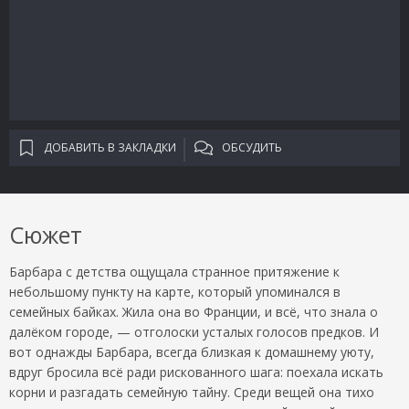
ДОБАВИТЬ В ЗАКЛАДКИ
ОБСУДИТЬ
Сюжет
Барбара с детства ощущала странное притяжение к
небольшому пункту на карте, который упоминался в
семейных байках. Жила она во Франции, и всё, что знала о
далёком городе, — отголоски усталых голосов предков. И
вот однажды Барбара, всегда близкая к домашнему уюту,
вдруг бросила всё ради рискованного шага: поехала искать
корни и разгадать семейную тайну. Среди вещей она тихо