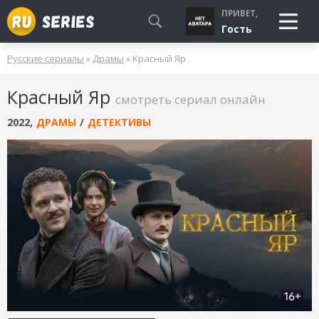
ПРИВЕТ,
Гость
Русские сериалы
»
Драмы
» Красный Яр
СМОТРЮ
Красный Яр
БУДУ СМОТРЕТЬ
смотреть сериал онлайн
УЖЕ СМОТРЕЛ
2022
,
ДРАМЫ
/
ДЕТЕКТИВЫ