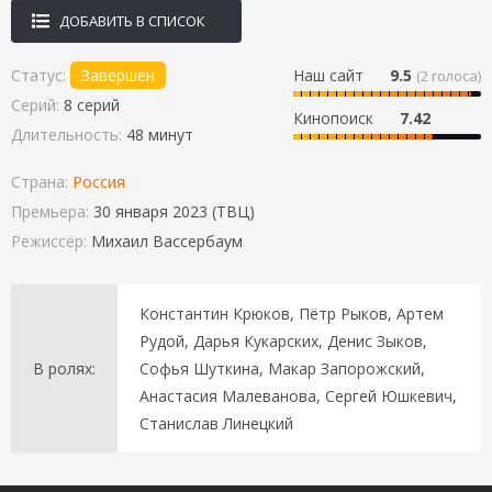
ДОБАВИТЬ В СПИСОК
Статус:
Завершен
Наш сайт
9.5
(
2
голоса)
Серий:
8 серий
Кинопоиск
7.42
Длительность:
48 минут
Страна:
Россия
Премьера:
30 января 2023 (ТВЦ)
Режиссёр:
Михаил Вассербаум
Константин Крюков, Пётр Рыков, Артем
Рудой, Дарья Кукарских, Денис Зыков,
В ролях:
Софья Шуткина, Макар Запорожский,
Анастасия Малеванова, Сергей Юшкевич,
Станислав Линецкий