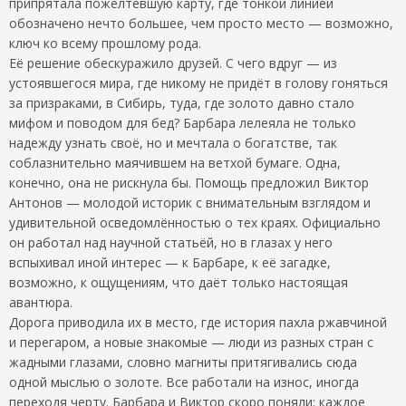
припрятала пожелтевшую карту, где тонкой линией
обозначено нечто большее, чем просто место — возможно,
ключ ко всему прошлому рода.
Её решение обескуражило друзей. С чего вдруг — из
устоявшегося мира, где никому не придёт в голову гоняться
за призраками, в Сибирь, туда, где золото давно стало
мифом и поводом для бед? Барбара лелеяла не только
надежду узнать своё, но и мечтала о богатстве, так
соблазнительно маячившем на ветхой бумаге. Одна,
конечно, она не рискнула бы. Помощь предложил Виктор
Антонов — молодой историк с внимательным взглядом и
удивительной осведомлённостью о тех краях. Официально
он работал над научной статьёй, но в глазах у него
вспыхивал иной интерес — к Барбаре, к её загадке,
возможно, к ощущениям, что даёт только настоящая
авантюра.
Дорога приводила их в место, где история пахла ржавчиной
и перегаром, а новые знакомые — люди из разных стран с
жадными глазами, словно магниты притягивались сюда
одной мыслью о золоте. Все работали на износ, иногда
переходя черту. Барбара и Виктор скоро поняли: каждое