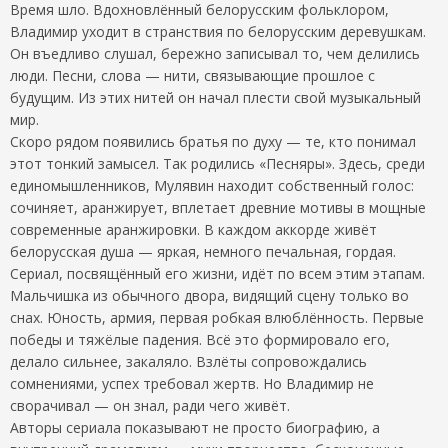
Время шло. Вдохновлённый белорусским фольклором,
Владимир уходит в странствия по белорусским деревушкам.
Он въедливо слушал, бережно записывал то, чем делились
люди. Песни, слова — нити, связывающие прошлое с
будущим. Из этих нитей он начал плести свой музыкальный
мир.
Скоро рядом появились братья по духу — те, кто понимал
этот тонкий замысел. Так родились «Песняры». Здесь, среди
единомышленников, Мулявин находит собственный голос:
сочиняет, аранжирует, вплетает древние мотивы в мощные
современные аранжировки. В каждом аккорде живёт
белорусская душа — яркая, немного печальная, гордая.
Сериал, посвящённый его жизни, идёт по всем этим этапам.
Мальчишка из обычного двора, видящий сцену только во
снах. Юность, армия, первая робкая влюблённость. Первые
победы и тяжёлые падения. Всё это формировало его,
делало сильнее, закаляло. Взлёты сопровождались
сомнениями, успех требовал жертв. Но Владимир не
сворачивал — он знал, ради чего живёт.
Авторы сериала показывают не просто биографию, а