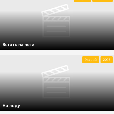
Встать на ноги
9 серий
2026
На льду