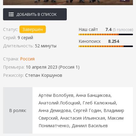
ДОБАВИТЬ В СПИСОК
Статус:
Завершен
Наш сайт
7.4
(
5
голосов)
Серий:
9 серий
Кинопоиск
8.254
Длительность:
52 минуты
Страна:
Россия
Премьера:
10 апреля 2023 (Россия 1)
Режиссёр:
Степан Коршунов
Артём Волобуев, Анна Банщикова,
Анатолий Лобоцкий, Глеб Калюжный,
В ролях:
Анна Демидова, Сергей Годин, Владимир
Свирский, Анастасия Ильинская, Максим
Пониматченко, Даниил Васильев