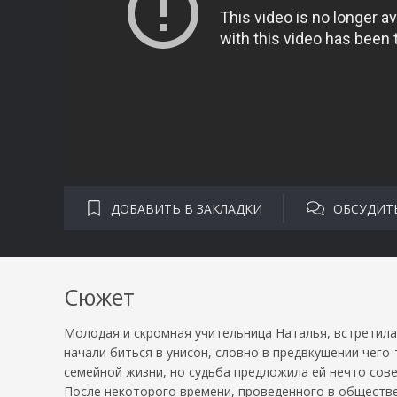
ДОБАВИТЬ В ЗАКЛАДКИ
ОБСУДИТ
Сюжет
Молодая и скромная учительница Наталья, встретила 
начали биться в унисон, словно в предвкушении чего
семейной жизни, но судьба предложила ей нечто сов
После некоторого времени, проведенного в обществе 