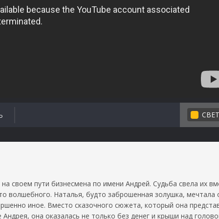
СВЕ
Ь
на своем пути бизнесмена по имени Андрей. Судьба свела их вме
-то волшебного. Наталья, будто заброшенная золушка, мечтала 
ершенно иное. Вместо сказочного сюжета, который она предста
Андрея, она оказалась не только без денег и крыши над головой