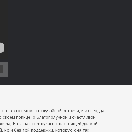
Т
сте в этот момент случайной встречи, и их сердца
о своем принце, о благополучной и счастливой
вляла, Наташа столкнулась с настоящей драмой.
, но и без той поддержки, которую она так