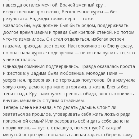
навсегда остался мечтой. Врачей змеиный круг,
искусственные протоколы, бесконечные курсы — без
результата. Надежды таяли, вера — тоже.
Казалось бы, муж должен был быть рядом, поддерживать.
Долгое время Вадим и правда был крепкой стеной, но потом
что-то изменилось. Он стал отдаляться, избегал встреч
глазами, приходил всё позже. Насторожило это Елену сразу,
но она гнала дурные подозрения — не хотела рушить то, что
у неё осталось.
Однажды сомнения подтвердились. Правда оказалась проста
и жестока: у Вадима была любовница. Молодая Нина —
уверенная, проворная, не терпящая полутонов. Она излучала
яркую силу, демонстративно вторгаясь в жизнь Елены без
тени стыда. Круг замкнулся: тревога, обида, злость копились
внутри, мешались с тупым отчаянием.
Теперь Елена не знала, что делать дальше. Стоит ли
хвататься за прошлое, уговаривать себя жить ложью ради
призрачной семьи? Или разорвать всё и дать себе шанс на
новую жизнь — пусть страшную, но честную? С каждой
минутой остро чувствовалась главная задача: сберечь саму