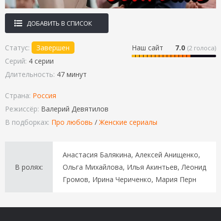
ДОБАВИТЬ В СПИСОК
Статус:
Завершен
Наш сайт
7.0
(
2
голоса)
Серий:
4 серии
Длительность:
47 минут
Страна:
Россия
Режиссёр:
Валерий Девятилов
В подборках:
Про любовь
/
Женские сериалы
Анастасия Балякина, Алексей Анищенко,
В ролях:
Ольга Михайлова, Илья Акинтьев, Леонид
Громов, Ирина Чериченко, Мария Перн