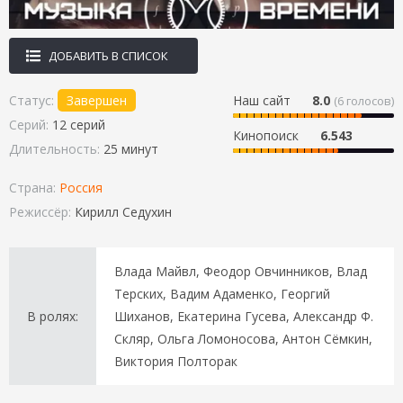
ДОБАВИТЬ В СПИСОК
Статус:
Завершен
Наш сайт
8.0
(
6
голосов)
Серий:
12 серий
Кинопоиск
6.543
Длительность:
25 минут
Страна:
Россия
Режиссёр:
Кирилл Седухин
Влада Майвл, Феодор Овчинников, Влад
Терских, Вадим Адаменко, Георгий
В ролях:
Шиханов, Екатерина Гусева, Александр Ф.
Скляр, Ольга Ломоносова, Антон Сёмкин,
Виктория Полторак