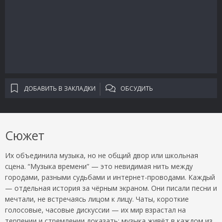
ДОБАВИТЬ В ЗАКЛАДКИ
ОБСУДИТЬ
Сюжет
Их объединила музыка, но не общий двор или школьная
сцена. “Музыка времени” — это невидимая нить между
городами, разными судьбами и интернет-проводами. Каждый
— отдельная история за чёрным экраном. Они писали песни и
мечтали, не встречаясь лицом к лицу. Чаты, короткие
голосовые, часовые дискуссии — их мир взрастал на
терпении и стремлении доказать: музыка живёт в каждом из