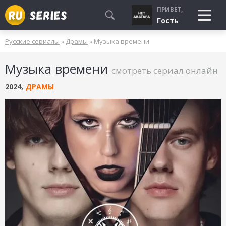
ПРИВЕТ,
Гость
Русские сериалы
»
Драмы
» Музыка времени
СМОТРЮ
Музыка времени
БУДУ СМОТРЕТЬ
смотреть сериал онлайн
УЖЕ СМОТРЕЛ
2024
,
ДРАМЫ