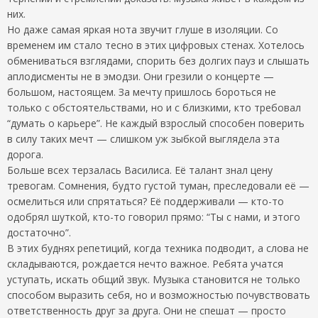
них.
Но даже самая яркая нота звучит глуше в изоляции. Со
временем им стало тесно в этих цифровых стенах. Хотелось
обмениваться взглядами, спорить без долгих пауз и слышать
аплодисменты не в эмодзи. Они грезили о концерте —
большом, настоящем. За мечту пришлось бороться не
только с обстоятельствами, но и с близкими, кто требовал
“думать о карьере”. Не каждый взрослый способен поверить
в силу таких мечт — слишком уж зыбкой выглядела эта
дорога.
Больше всех терзалась Василиса. Её талант знал цену
тревогам. Сомнения, будто густой туман, преследовали её —
осмелиться или спрятаться? Её поддерживали — кто-то
одобрял шуткой, кто-то говорил прямо: “Ты с нами, и этого
достаточно”.
В этих буднях репетиций, когда техника подводит, а слова не
складываются, рождается нечто важное. Ребята учатся
уступать, искать общий звук. Музыка становится не только
способом выразить себя, но и возможностью почувствовать
ответственность друг за друга. Они не спешат — просто