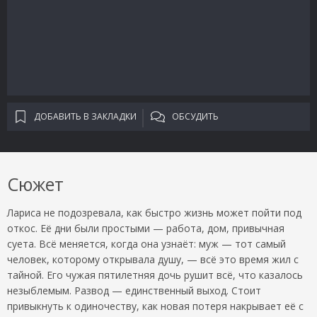
ДОБАВИТЬ В ЗАКЛАДКИ
ОБСУДИТЬ
Сюжет
Лариса не подозревала, как быстро жизнь может пойти под
откос. Её дни были простыми — работа, дом, привычная
суета. Всё меняется, когда она узнаёт: муж — тот самый
человек, которому открывала душу, — всё это время жил с
тайной. Его чужая пятилетняя дочь рушит всё, что казалось
незыблемым. Развод — единственный выход. Стоит
привыкнуть к одиночеству, как новая потеря накрывает её с