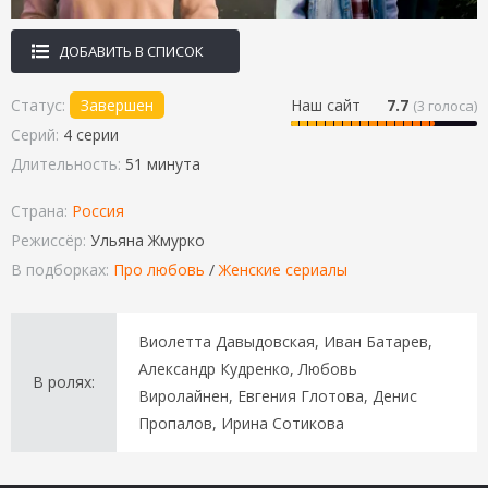
ДОБАВИТЬ В СПИСОК
Статус:
Завершен
Наш сайт
7.7
(
3
голоса)
Серий:
4 серии
Длительность:
51 минута
Страна:
Россия
Режиссёр:
Ульяна Жмурко
В подборках:
Про любовь
/
Женские сериалы
Виолетта Давыдовская, Иван Батарев,
Александр Кудренко, Любовь
В ролях:
Виролайнен, Евгения Глотова, Денис
Пропалов, Ирина Сотикова