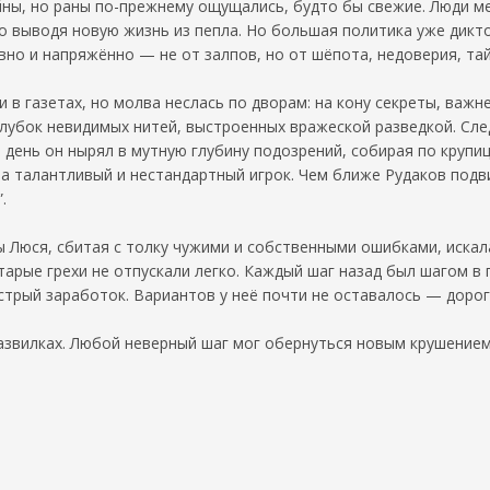
ойны, но раны по-прежнему ощущались, будто бы свежие. Люди 
во выводя новую жизнь из пепла. Но большая политика уже дикт
но и напряжённо — не от залпов, но от шёпота, недоверия, тай
 в газетах, но молва неслась по дворам: на кону секреты, важне
клубок невидимых нитей, выстроенных вражеской разведкой. След
 день он нырял в мутную глубину подозрений, собирая по крупи
а талантливый и нестандартный игрок. Чем ближе Рудаков подви
.
 Люся, сбитая с толку чужими и собственными ошибками, искал
тарые грехи не отпускали легко. Каждый шаг назад был шагом в 
рый заработок. Вариантов у неё почти не оставалось — дорог
развилках. Любой неверный шаг мог обернуться новым крушение