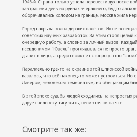
1946-й. Страна только успела перевести дух после в
завтрашний день на руинах вчерашнего, будто ласко
оборачивались холодом на границе. Москва жила нерв
Город накрыла волна дерзких налётов. Их не освещали
советских научных разработок. За этим стоял целый 
очередную работу, а словно за личный вызов. Каждый
псевдонимом “Ювель” проглядывался не просто враг, 
дышит в лицо, а среди своих нет стопроцентно “своих”
Параллельно где-то на окраине этой шпионской войны
казалось, что всё наконец-то может устроиться. Но с
Ливером, человеком темноватым, но обещающим быст
В этой эпохе судьбы людей сходились на непростых 
дарует человеку тягу жить, несмотря ни на что.
Смотрите так же: