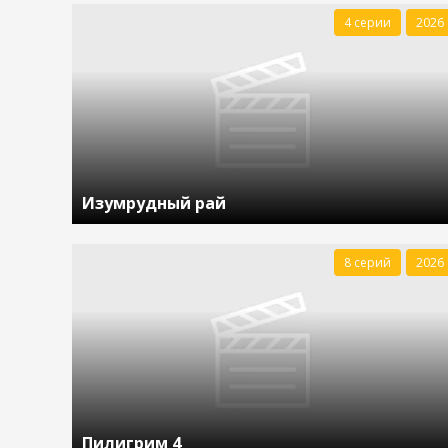
4 серии
2026
И з у м р у д н ы й ​р а й
8 серий
2026
Пилигрим 4