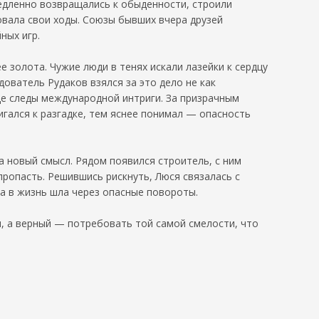
медленно возвращались к обыденности, строили
овала свои ходы. Союзы бывших вчера друзей
ных игр.
е золота. Чужие люди в тенях искали лазейки к сердцу
ователь Рудаков взялся за это дело не как
це следы международной интриги. За призрачным
гался к разгадке, тем яснее понимал — опасность
а новый смысл. Рядом появился строитель, с ним
пропасть. Решившись рискнуть, Люся связалась с
а в жизнь шла через опасные повороты.
м, а верный — потребовать той самой смелости, что