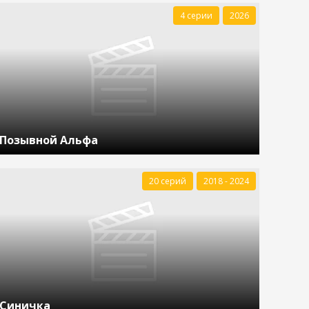
4 серии
2026
Позывной Альфа
20 серий
2018 - 2024
Синичка