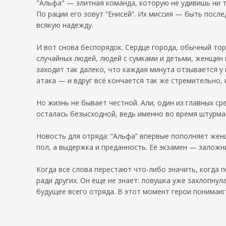
"Альфа" — элитная команда, которую не удивишь ни т
По рации его зовут “Енисей”. Их миссия — быть посл
всякую надежду.
И вот снова беспорядок. Сердце города, обычный тор
случайных людей, людей с сумками и детьми, женщин 
заходит так далеко, что каждая минута отзывается у 
атака — и вдруг всё кончается так же стремительно, 
Но жизнь не бывает честной. Али, один из главных ср
осталась безысходной, ведь именно во время штурма 
Новость для отряда: “Альфа” впервые пополняет женщ
пол, а выдержка и преданность. Её экзамен — заложни
Когда все слова перестают что-либо значить, когда 
ради других. Он еще не знает: ловушка уже захлопнул
будущее всего отряда. В этот момент герои понимают