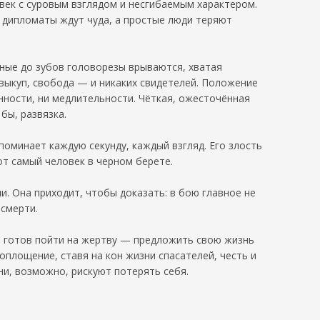
овек с суровым взглядом и несгибаемым характером.
е дипломаты ждут чуда, а простые люди теряют
нные до зубов головорезы врываются, хватая
 выкуп, свобода — и никаких свидетелей. Положение
янности, ни медлительности. Чёткая, ожесточённая
бы, развязка.
поминает каждую секунду, каждый взгляд. Его злость
от самый человек в черном берете.
и. Она приходит, чтобы доказать: в бою главное не
 смерти.
ей готов пойти на жертву — предложить свою жизнь
воплощение, ставя на кон жизни спасателей, честь и
ни, возможно, рискуют потерять себя.