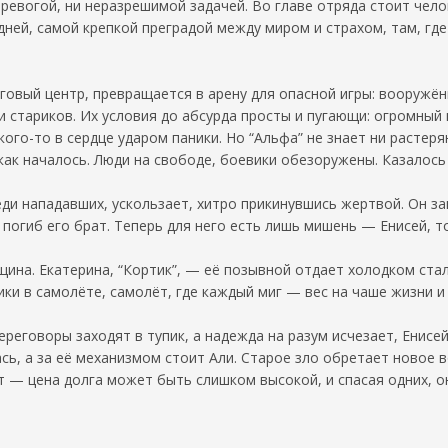
ревогой, ни неразрешимой задачей. Во главе отряда стоит чел
едней, самой крепкой преградой между миром и страхом, там, гд
говый центр, превращается в арену для опасной игры: вооружё
и стариков. Их условия до абсурда просты и пугающи: огромный
кого-то в сердце ударом паники. Но “Альфа” не знает ни растер
как началось. Люди на свободе, боевики обезоружены. Казалось 
еди нападавших, ускользает, хитро прикинувшись жертвой. Он за
погиб его брат. Теперь для него есть лишь мишень — Енисей, т
ина. Екатерина, “Кортик”, — её позывной отдает холодком стал
ки в самолёте, самолёт, где каждый миг — вес на чаше жизни и
переговоры заходят в тупик, а надежда на разум исчезает, Енис
ась, а за её механизмом стоит Али. Старое зло обретает новое 
 — цена долга может быть слишком высокой, и спасая одних, о