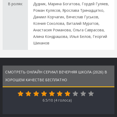
В ролях:
Дудник, Марина Богатова, Гордей Гуляев,
Роман Кулясов, Ярослава Тринадцатко,
Даниил Корчагин, Вячеслав Гуськов,
Ксения Соколова, Виталий Муратов,
Анастасия Романова, Ольга Саврасова,
Алина Кондрашова, Илья Белов, Георгий
Шиханов
СМОТРЕТЬ ОНЛАЙН СЕРИАЛ ВЕЧЕРНЯЯ ШКОЛА (2026) В
ХОРОШЕМ КАЧЕСТВЕ БЕСПЛАТНО
6.5/10 (
4
голоса)