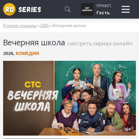
ПРИВЕТ,
Гость
Русские сериалы
»
2025
» Вечерняя школа
СМОТРЮ
Вечерняя школа
БУДУ СМОТРЕТЬ
смотреть сериал онлайн
УЖЕ СМОТРЕЛ
2026
,
КОМЕДИИ