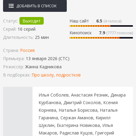
ДОБАВИТЬ В СПИСОК
Статус:
Выходит
Наш сайт
6.5
(
4
голоса)
Серий:
16 серий
Кинопоиск
7.9
(7777 голосов)
Длительность:
25 мин
Страна:
Россия
Премьера:
13 января 2026 (СТС)
Режиссёр:
Жанна Кадникова
В подборках:
Про школу, подростков
Илья Соболев, Анастасия Резник, Динара
Курбанова, Дмитрий Соколов, Ксения
Корнева, Наталья Борисова, Наталья
Гаранина, Сержан Аманов, Кирилл
Шуклин, Екатерина Новикова, Илья
Макаров, Радислав Куцов, Григорий