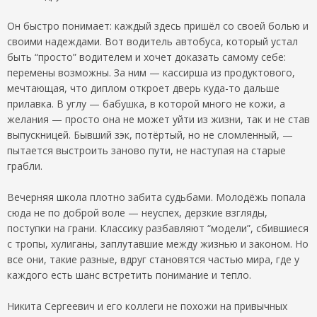
Он быстро понимает: каждый здесь пришёл со своей болью и
своими надеждами. Вот водитель автобуса, который устал
быть “просто” водителем и хочет доказать самому себе:
перемены возможны. За ним — кассирша из продуктового,
мечтающая, что диплом откроет дверь куда-то дальше
прилавка. В углу — бабушка, в которой много не кожи, а
желания — просто она не может уйти из жизни, так и не став
выпускницей. Бывший зэк, потёртый, но не сломленный, —
пытается выстроить заново пути, не наступая на старые
грабли.
Вечерняя школа плотно забита судьбами. Молодёжь попала
сюда не по доброй воле — неуспех, дерзкие взгляды,
поступки на грани. Классику разбавляют “модели”, сбившиеся
с тропы, хулиганы, заплутавшие между жизнью и законом. Но
все они, такие разные, вдруг становятся частью мира, где у
каждого есть шанс встретить понимание и тепло.
Никита Сергеевич и его коллеги не похожи на привычных