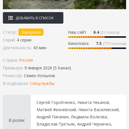
ДОБАВИТЬ В СПИСОК
Статус:
Завершен
Наш сайт
6.4
(
22
голоса)
Серий:
4 серии
Кинопоиск
7.5
(777 голосов)
Длительность:
43 мин
Страна:
Россия
Премьера:
9 января 2026 (5 Канал)
Режиссёр:
Семён Копылов
В подборках:
Спецслужбы
Сергей Горобченко, Никита Чеканов,
Матвей Жизневский, Никита Василевский,
Андрей Папанин, Людмила Волкова,
В ролях:
Владислав Третьяк, Андрей Черничко,