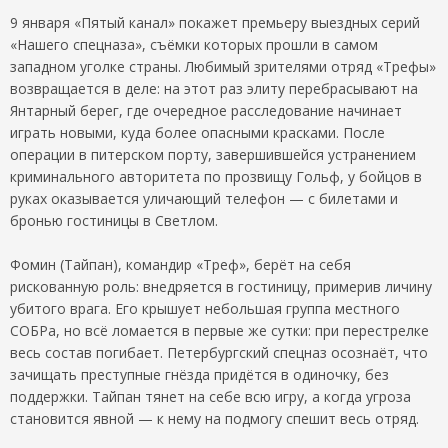
9 января «Пятый канал» покажет премьеру выездных серий
«Нашего спецназа», съёмки которых прошли в самом
западном уголке страны. Любимый зрителями отряд «Трефы»
возвращается в деле: на этот раз элиту перебрасывают на
Янтарный берег, где очередное расследование начинает
играть новыми, куда более опасными красками. После
операции в питерском порту, завершившейся устранением
криминального авторитета по прозвищу Гольф, у бойцов в
руках оказывается уличающий телефон — с билетами и
бронью гостиницы в Светлом.
Фомин (Тайпан), командир «Треф», берёт на себя
рискованную роль: внедряется в гостиницу, примерив личину
убитого врага. Его крышует небольшая группа местного
СОБРа, но всё ломается в первые же сутки: при перестрелке
весь состав погибает. Петербургский спецназ осознаёт, что
зачищать преступные гнёзда придётся в одиночку, без
поддержки. Тайпан тянет на себе всю игру, а когда угроза
становится явной — к нему на подмогу спешит весь отряд.