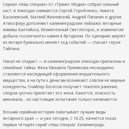
Сериал «Наш спецназ» от «Триикс Медиа» собрал сильный
каст: в эпизодах снимаются Сергей Горобченко, Никита
Василевский, Матвей Жизневский, Андрей Папанин и другие.
Атмосферу дополняют калининградские пейзажи: янтарные
извивы Балтийска, безмятежный Светлогорск, и знаменитая
добыча «солнечного» камня в Яртарном. По сценарию амулет
из янтаря буквально меняет ход событий — спасает героя
Тайпана.
Накал не спадает — в калининградских эпизодах припасены и
семейные тайны. Жена Михаила Пряникова неожиданно
становится наследницей оформления внушительного
имущества, и на пути к деньгам возникают совсем не мирные
конкуренты. Снайпер Богатов получает тяжёлое ранение,
следом срочно прилетает его жена. Кажется, опасность
миновала… но настоящие испытания только начинаются.
Восьми серийная история охватывает лучшие виды
янтарного края — и уже сегодня, с 16:25, начнётся показ
первых четырёх серий «Наш спецназ. Калининград».