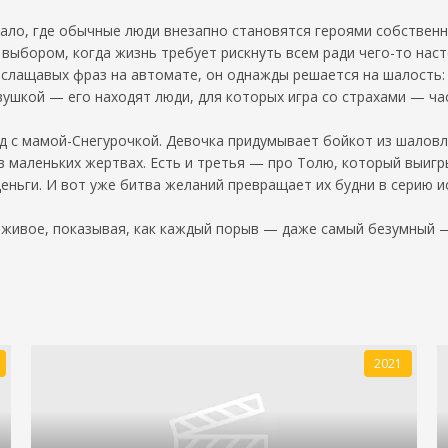
кало, где обычные люди внезапно становятся героями собствен
с выбором, когда жизнь требует рискнуть всем ради чего-то на
т слащавых фраз на автомате, он однажды решается на шалость:
шкой — его находят люди, для которых игра со страхами — час
од с мамой-Снегурочкой. Девочка придумывает бойкот из шаловл
в маленьких жертвах. Есть и третья — про Толю, который выигр
деньги. И вот уже битва желаний превращает их будни в серию и
а живое, показывая, как каждый порыв — даже самый безумный 
2021