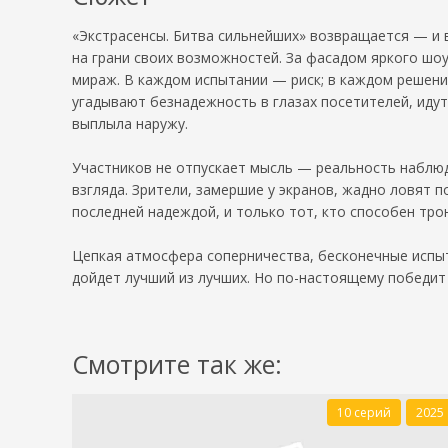
«Экстрасенсы. Битва сильнейших» возвращается — и 
на грани своих возможностей. За фасадом яркого шоу
мираж. В каждом испытании — риск; в каждом решени
угадывают безнадежность в глазах посетителей, иду
выплыла наружу.
Участников не отпускает мысль — реальность наблюд
взгляда. Зрители, замершие у экранов, жадно ловят 
последней надеждой, и только тот, кто способен тро
Цепкая атмосфера соперничества, бесконечные испыт
дойдет лучший из лучших. Но по-настоящему победит т
Смотрите так же:
10 серий
2025