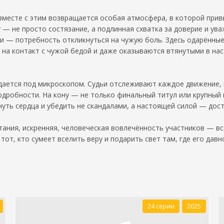
вместе с этим возвращается особая атмосфера, в которой прив
 — не просто состязание, а подлинная схватка за доверие и ува
и — потребность откликнуться на чужую боль. Здесь одарённые
т на контакт с чужой бедой и даже оказываются втянутыми в на
ается под микроскопом. Судьи отслеживают каждое движение, 
подробности. На кону — не только финальный титул или крупный 
нуть сердца и убедить не скандалами, а настоящей силой — дос
ания, искренняя, человеческая вовлечённость участников — вс
от, кто сумеет вселить веру и подарить свет там, где его давн
24 серии
2025