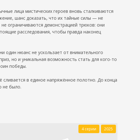
ычные лица мистических героев вновь сталкиваются
жение, шанс доказать, что их тайные силы — не
 не ограничиваются демонстрацией трюков: они
стоящие расследования, чтобы правда наконец
ни один нюанс не ускользает от внимательного
приз, но и уникальная возможность стать для кого-то
тоин победы.
ё сливается в единое напряжённое полотно. До конца
о не было.
4 серии
2025