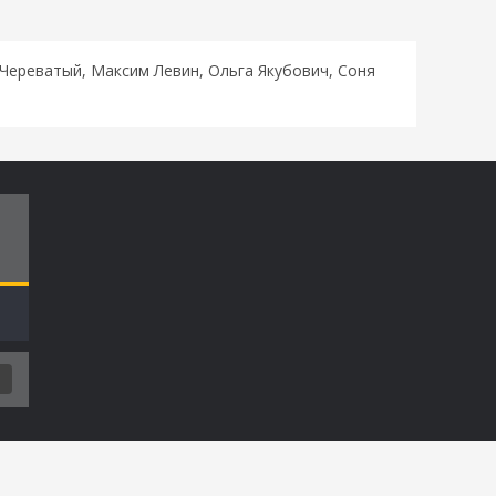
Череватый, Максим Левин, Ольга Якубович, Соня
Т