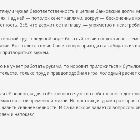
втянули чужая безответственность и цепкие банковские долги. М
ях. Над ней — потолок сечёт каплями, вокруг — бесконечные кр
стность. Всё, что держит её на плаву, — упрямство и неистреб
тельный круг в ледяной воде: богатый хозяин подыскивает семе
жные. Вот только семью Саше теперь приходится собирать из во
мы притвориться мужем.
о не умеет работать руками, то норовит приложиться к бутылке
ательств, только труд и правдоподобная игра. Холодный расчет
я её нервов, и для собственного чувства собственного достои
режиссёр этой временной жизни. Но настоящая драма разгораетс
 давить сильнее бедности. И Саша вскоре задаётся вопросом: хв
олем и напоказ?