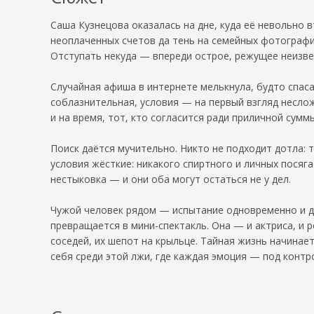
Саша Кузнецова оказалась на дне, куда её невольно 
неоплаченных счетов да тень на семейных фотографи
Отступать некуда — впереди острое, режущее неизве
Случайная афиша в интернете мелькнула, будто спаса
соблазнительная, условия — на первый взгляд несло
и на время, тот, кто согласится ради приличной сум
Поиск даётся мучительно. Никто не подходит дотла: т
условия жёсткие: никакого спиртного и личных посяг
нестыковка — и они оба могут остаться не у дел.
Чужой человек рядом — испытание одновременно и дл
превращается в мини-спектакль. Она — и актриса, и 
соседей, их шепот на крыльце. Тайная жизнь начинает
себя среди этой лжи, где каждая эмоция — под контр