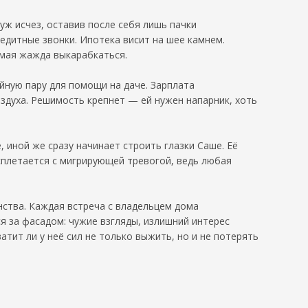
уж исчез, оставив после себя лишь пачки
едитные звонки. Ипотека висит на шее камнем.
имая жажда выкарабкаться.
йную пару для помощи на даче. Зарплата
здуха. Решимость крепнет — ей нужен напарник, хоть
, иной же сразу начинает строить глазки Саше. Её
 сплетается с мигрирующей тревогой, ведь любая
нства. Каждая встреча с владельцем дома
я за фасадом: чужие взгляды, излишний интерес
атит ли у неё сил не только выжить, но и не потерять