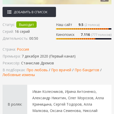
ДОБАВИТЬ В СПИСОК
Статус:
Выходит
Наш сайт
9.5
(
2
голоса)
Серий:
16 серий
Кинопоиск
7.116
(777 голосов)
Длительность:
00:50
Страна:
Россия
Премьера:
7 декабря 2020 (Первый канал)
Режиссёр:
Станислав Дремов
В подборках:
Про любовь
/
Про врачей
/
Про бандитов
/
Любовные измены
Иван Колесников, Ирина Антоненко,
Александр Никитин, Олег Морозов, Алла
В ролях:
Криницына, Сергей Тодоров, Алла
Малкова, Оксана Семенова, Николай