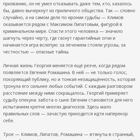
призванию, он не умел отказывать даже тем, кто, казалось
бы, давно вычеркнут из приличного общества. Так — словно
случайно, а на самом деле по иронии судьбы — Климов
оказывается рядом с Максимом Липатовым, фигурой в
криминальном мире. Спасти этого человека — значило
шагнуть через черту, где гаснут гарантийные огни и
начинается игра вслепую: за лечением стояли угрозы, за
честностью — опасные тайны.
Личная жизнь Георгия меняется ещё резче, когда рядом
появляется Евгения Ромашина. В ней — не только голос,
покоряющий публику, но и тонкая незащищённость, которая
тронула его сильнее любых событий. С каждым разговором
расстояние между ними сокращалось. Георгий примеряет
судьбу опекуна: забота о сыне Евгении становится для него
испытанием крепче многих диагнозов. Здесь мало
правильных слов — зачастую приходится идти наперекор
себе.
Трое — Климов, Липатов, Ромашина — втянуты в странный,