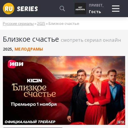
ПРИВЕТ,
Гость
Русские сериалы
»
2025
» Близкое счастье
СМОТРЮ
Близкое счастье
БУДУ СМОТРЕТЬ
смотреть сериал онлайн
УЖЕ СМОТРЕЛ
2025
,
МЕЛОДРАМЫ