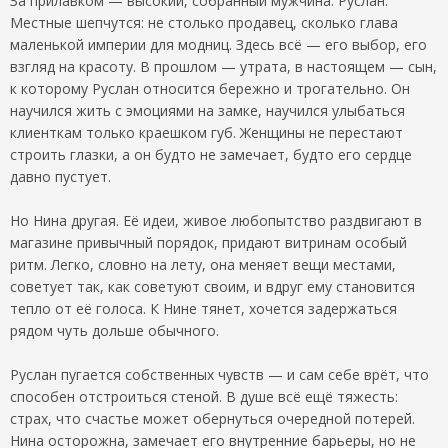
За прилавком — высокий, собранный мужчина. Руслан.
Местные шепчутся: не столько продавец, сколько глава
маленькой империи для модниц. Здесь всё — его выбор, его
взгляд на красоту. В прошлом — утрата, в настоящем — сын,
к которому Руслан относится бережно и трогательно. Он
научился жить с эмоциями на замке, научился улыбаться
клиенткам только краешком губ. Женщины не перестают
строить глазки, а он будто не замечает, будто его сердце
давно пустует.
Но Нина другая. Её идеи, живое любопытство раздвигают в
магазине привычный порядок, придают витринам особый
ритм. Легко, словно на лету, она меняет вещи местами,
советует так, как советуют своим, и вдруг ему становится
тепло от её голоса. К Нине тянет, хочется задержаться
рядом чуть дольше обычного.
Руслан пугается собственных чувств — и сам себе врёт, что
способен отстроиться стеной. В душе всё ещё тяжесть:
страх, что счастье может обернуться очередной потерей.
Нина осторожна, замечает его внутренние барьеры, но не