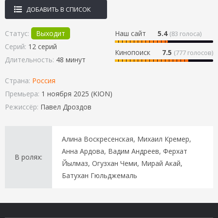
ДОБАВИТЬ В СПИСОК
Статус:
Выходит
Наш сайт
5.4
(
83
голоса)
Серий:
12 серий
Кинопоиск
7.5
(777 голосов)
Длительность:
48 минут
Страна:
Россия
Премьера:
1 ноября 2025 (KION)
Режиссёр:
Павел Дроздов
Алина Воскресенская, Михаил Кремер,
Анна Ардова, Вадим Андреев, Ферхат
В ролях:
Йылмаз, Огузхан Чеми, Мирай Акай,
Батухан Гюльджемаль