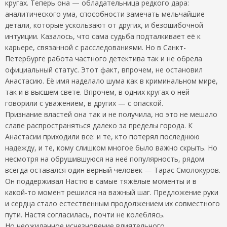
кругах. Теперь она — обладательница редкого дара:
аналитического ума, способности замечать мельчайшие
детали, которые ускользают от других, и безошибочной
интуиции. Казалось, что сама судьба подталкивает её к
карьере, связанной с расследованиями. Но в Санкт-
Петербурге работа частного детектива так и не обрела
официальный статус. Этот факт, впрочем, не остановил
Анастасию. Её имя наделало шума как в криминальном мире,
так и в высшем свете. Впрочем, в одних кругах о ней
говорили с уважением, в других — с опаской.
Признание властей она так и не получила, но это не мешало
славе распространяться далеко за пределы города. К
Анастасии приходили все: и те, кто потерял последнюю
надежду, и те, кому слишком многое было важно скрыть. Но
несмотря на обрушившуюся на неё популярность, рядом
всегда оставался один верный человек — Тарас Смолокуров.
Он поддерживал Настю в самые тяжёлые моменты и в
какой‑то момент решился на важный шаг. Предложение руки
и сердца стало естественным продолжением их совместного
пути. Настя согласилась, почти не колеблясь.
Но неожиданное исчезновение влиятельного