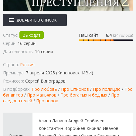
ДОБАВИТЬ В СПИСОК
Статус:
Выходит
Наш сайт
6.4
(
24
голоса)
Серий:
16 серий
Длительность:
16 серии
Страна:
Россия
Премьера:
7 апреля 2025 (Кинопоиск, ИВИ)
Режиссёр:
Сергей Виноградов
В подборках:
Про любовь
/
Про шпионов
/
Про полицию
/
Про
бандитов
/
Про маньяков
/
Про богатых и бедных
/
Про
следователей
/
Про воров
Алина Ланина Андрей Горбачев
Константин Воробьёв Кирилл Иванов
В ролях:
Валерий Кухарешин Оксана Базилевич