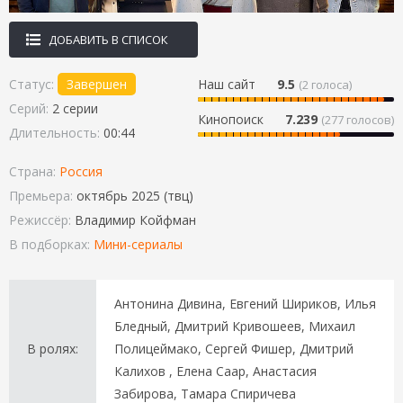
ДОБАВИТЬ В СПИСОК
Статус:
Завершен
Наш сайт
9.5
(
2
голоса)
Серий:
2 серии
Кинопоиск
7.239
(277 голосов)
Длительность:
00:44
Страна:
Россия
Премьера:
октябрь 2025 (твц)
Режиссёр:
Владимир Койфман
В подборках:
Мини-сериалы
Антонина Дивина, Евгений Шириков, Илья
Бледный, Дмитрий Кривошеев, Михаил
В ролях:
Полицеймако, Сергей Фишер, Дмитрий
Калихов , Елена Саар, Анастасия
Забирова, Тамара Спиричева