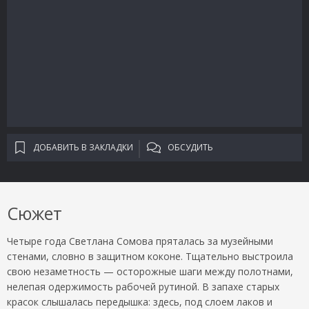
ДОБАВИТЬ В ЗАКЛАДКИ
ОБСУДИТЬ
Сюжет
Четыре года Светлана Сомова пряталась за музейными
стенами, словно в защитном коконе. Тщательно выстроила
свою незаметность — осторожные шаги между полотнами,
нелепая одержимость рабочей рутиной. В запахе старых
красок слышалась передышка: здесь, под слоем лаков и