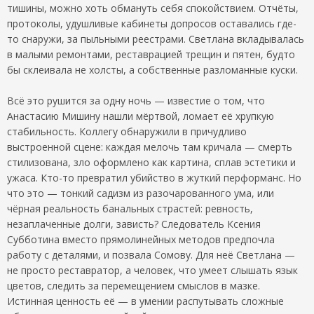
тишины, можно хоть обмануть себя спокойствием. Отчёты,
протоколы, удушливые кабинеты допросов оставались где-
то снаружи, за пыльными реестрами. Светлана вкладывалась
в малыми ремонтами, реставрацией трещин и пятен, будто
бы склеивала не холсты, а собственные разломанные куски.
Всё это рушится за одну ночь — известие о том, что
Анастасию Мишину нашли мёртвой, ломает её хрупкую
стабильность. Коллегу обнаружили в причудливо
выстроенной сцене: каждая мелочь там кричала — смерть
стилизована, зло оформлено как картина, сплав эстетики и
ужаса. Кто-то превратил убийство в жуткий перформанс. Но
что это — тонкий садизм из разочарованного ума, или
чёрная реальность банальных страстей: ревность,
незаплаченные долги, зависть? Следователь Ксения
Субботина вместо прямолинейных методов предпочла
работу с деталями, и позвала Сомову. Для неё Светлана —
не просто реставратор, а человек, что умеет слышать язык
цветов, следить за перемещением смыслов в мазке.
Истинная ценность её — в умении распутывать сложные