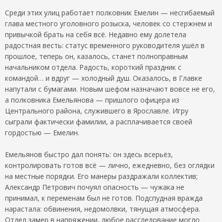
Среди этих улиц работает полковник Емелин — несгибаемый
глава местного уголовного розыска, человек со стержнем и
привычкой брать на себя всё. Недавно ему долетела
радостная весть: статус временного руководителя ушёл в
прошлое, теперь он, казалось, станет полноправным
начальником отдела. Радость, короткий праздник с
командой… и вдруг — холодный душ. Оказалось, в Главке
напутали с бумагами. Новым шефом назначают вовсе не его,
а полковника Емельянова — пришлого офицера из
Центрального района, служившего в Ярославле. Игру
сыграли фактически фамилии, а расплачивается своей
гордостью — Емелин.
Емельянов быстро дал понять: он здесь всерьёз,
контролировать готов всё — лично, ежедневно, без оглядки
на местные порядки. Его манеры раздражали коллектив;
Александр Петрович почуял опасность — чужака не
принимал, к переменам был не готов. Подспудная вражда
нарастала: обвинения, недомолвки, тянущая атмосфера.
Отдел замер в напряжении, любое расследование могло