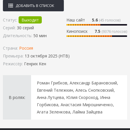
ДОБАВИТЬ В СПИСОК
Статус:
Выходит
Наш сайт
5.6
(
45
голосов)
Серий:
30 серий
Кинопоиск
7.5
(9376 голосов)
Длительность:
50 мин
Страна:
Россия
Премьера:
13 октября 2025 (НТВ)
Режиссёр:
Генрих Кен
Роман Грибков, Александр Барановский,
Евгений Тележкин, Алесь Снопковский,
В ролях:
Анна Лутцева, Юлия Скороход, Инна
Горбикова, Анастасия Мирошниченко,
Агата Зеленкова, Лайма Зайцева