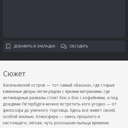
ДОБАВИТЬ В ЗАКЛАДКИ
ОБСУДИТЬ
Сюжет
Васильевский остров — тот самый «Васька», где старые
каменные дворы легли рядом с яркими витринами, где
антикварные развалы стоят бок о бок с кофейнями, а под
дождями Петербурга можно встретить кого угодно — от
философа до уличного торговца. Здесь всё живёт своей,
особой жизнью. Атмосфера — смесь прошлого и
настоящего, лёгкая, чуть роскошная пыльца времени.