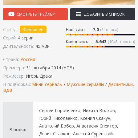
СМОТРЕТЬ ТРЕЙЛЕР
ДОБАВИТЬ В СПИСОК
Статус:
Завершен
Наш сайт
7.0
(
3
голоса)
Серий:
4 серии
Кинопоиск
5.643
(1045 голосов)
Длительность:
45 мин.
Страна:
Россия
Премьера:
31 октября 2014 (НТВ)
Режиссёр:
Игорь Драка
В подборках:
Мини-сериалы
/
Мужские сериалы
/
Десантники,
ВДВ
Сергей Горобченко, Никита Волков,
Юрий Николаенко, Ксения Скакун,
Анатолий Бобер, Анастасия Спектор,
В ролях:
Денис Старков, Алексей Суренский,