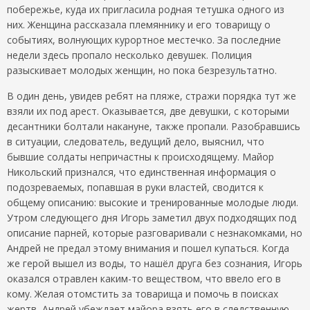
побережье, куда их пригласила родная тетушка одного из
них. Женщина рассказала племяннику и его товарищу о
событиях, волнующих курортное местечко. За последние
недели здесь пропало несколько девушек. Полиция
разыскивает молодых женщин, но пока безрезультатно.
В один день, увидев ребят на пляже, стражи порядка тут же
взяли их под арест. Оказывается, две девушки, с которыми
десантники болтали накануне, также пропали. Разобравшись
в ситуации, следователь, ведущий дело, выяснил, что
бывшие солдаты непричастны к происходящему. Майор
Никольский признался, что единственная информация о
подозреваемых, попавшая в руки властей, сводится к
общему описанию: высокие и тренированные молодые люди.
Утром следующего дня Игорь заметил двух подходящих под
описание парней, которые разговаривали с незнакомками, но
Андрей не предал этому внимания и пошел купаться. Когда
же герой вышел из воды, то нашёл друга без сознания, Игорь
оказался отравлен каким-то веществом, что ввело его в
кому. Желая отомстить за товарища и помочь в поисках
жертв, Андрей убеждает майора взять его в следственную