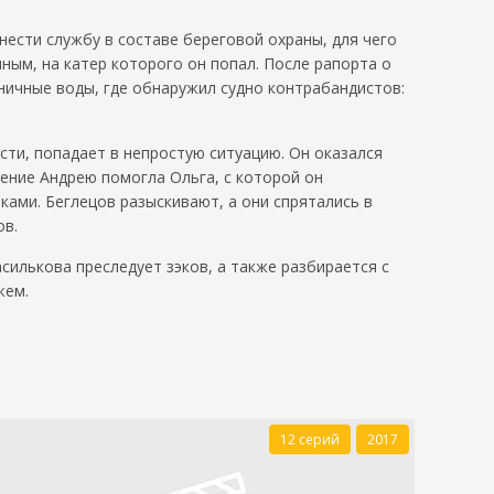
нести службу в составе береговой охраны, для чего
ным, на катер которого он попал. После рапорта о
ничные воды, где обнаружил судно контрабандистов:
ти, попадает в непростую ситуацию. Он оказался
чение Андрею помогла Ольга, с которой он
ками. Беглецов разыскивают, а они спрятались в
ов.
силькова преследует зэков, а также разбирается с
жем.
12 серий
2017