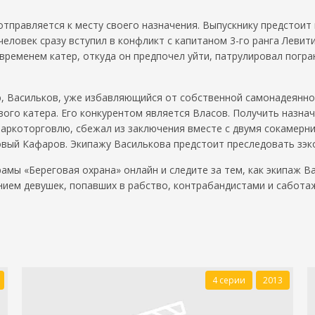
тправляется к месту своего назначения. Выпускнику предстоит 
ловек сразу вступил в конфликт с капитаном 3-го ранга Левити
временем катер, откуда он предпочел уйти, патрулировал погра
 Васильков, уже избавляющийся от собственной самонадеяннос
вого катера. Его конкурентом является Власов. Получить назна
наркоторговлю, сбежал из заключения вместе с двумя сокамерни
ковый Кафаров. Экипажу Василькова предстоит преследовать зэк
мы «Береговая охрана» онлайн и следите за тем, как экипаж Ва
нием девушек, попавших в рабство, контрабандистами и сабота
4 серии
2013