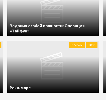
Задания особой важности: Операция
«Тайфун»
8 серий
2008
Река-море