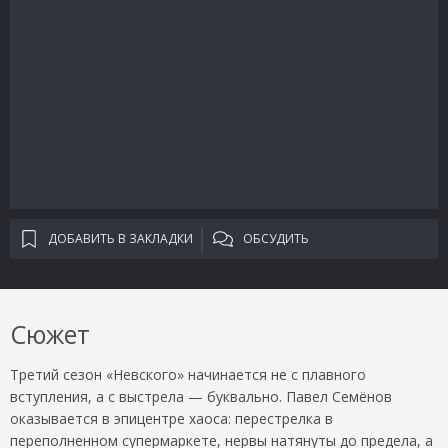
ДОБАВИТЬ В ЗАКЛАДКИ
ОБСУДИТЬ
Сюжет
Третий сезон «Невского» начинается не с плавного
вступления, а с выстрела — буквально. Павел Семёнов
оказывается в эпицентре хаоса: перестрелка в
переполненном супермаркете, нервы натянуты до предела, а