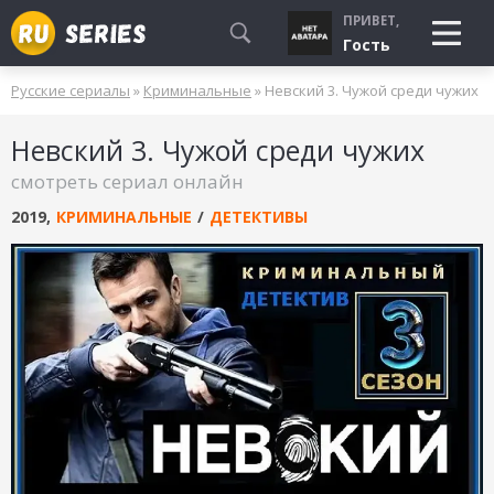
ПРИВЕТ,
Гость
Русские сериалы
»
Криминальные
» Невский 3. Чужой среди чужих
СМОТРЮ
Невский 3. Чужой среди чужих
БУДУ СМОТРЕТЬ
смотреть сериал онлайн
УЖЕ СМОТРЕЛ
2019
,
КРИМИНАЛЬНЫЕ
/
ДЕТЕКТИВЫ