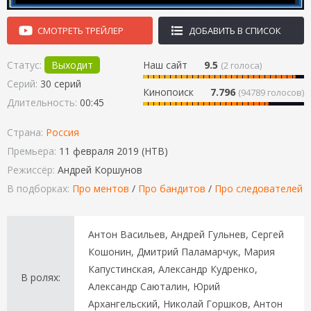
СМОТРЕТЬ ТРЕЙЛЕР
ДОБАВИТЬ В СПИСОК
Статус:
Выходит
Наш сайт
9.5
(
2
голоса)
Серий:
30 серий
Кинопоиск
7.796
(94789 голосов)
Длительность:
00:45
Страна:
Россия
Премьера:
11 февраля 2019 (НТВ)
Режиссёр:
Андрей Коршунов
В подборках:
Про ментов
/
Про бандитов
/
Про следователей
Антон Васильев, Андрей Гульнев, Сергей
Кошонин, Дмитрий Паламарчук, Мария
Капустинская, Александр Кудренко,
В ролях:
Александр Саюталин, Юрий
Архангельский, Николай Горшков, Антон