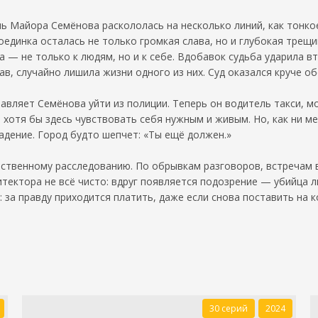
нь Майора Семёнова раскололась на несколько линий, как тонко
оединка осталась не только громкая слава, но и глубокая трещи
 — не только к людям, но и к себе. Вдобавок судьба ударила в
в, случайно лишила жизни одного из них. Суд оказался круче об
авляет Семёнова уйти из полиции. Теперь он водитель такси, мо
хотя бы здесь чувствовать себя нужным и живым. Но, как ни ме
адение. Город будто шепчет: «Ты ещё должен.»
бственному расследованию. По обрывкам разговоров, встречам 
итектора не всё чисто: вдруг появляется подозрение — убийца л
за правду приходится платить, даже если снова поставить на к
30 серий
2024