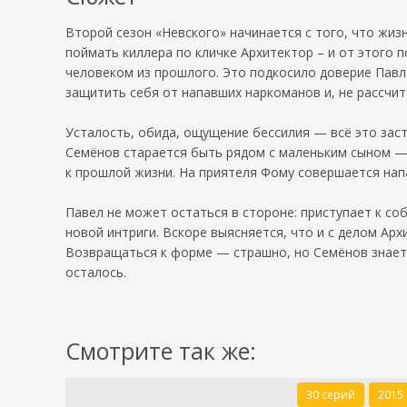
Второй сезон «Невского» начинается с того, что жиз
поймать киллера по кличке Архитектор – и от этого п
человеком из прошлого. Это подкосило доверие Павла
защитить себя от напавших наркоманов и, не рассчита
Усталость, обида, ощущение бессилия — всё это заст
Семёнов старается быть рядом с маленьким сыном — 
к прошлой жизни. На приятеля Фому совершается нап
Павел не может остаться в стороне: приступает к со
новой интриги. Вскоре выясняется, что и с делом Арх
Возвращаться к форме — страшно, но Семёнов знает: 
осталось.
Смотрите так же:
30 серий
2015