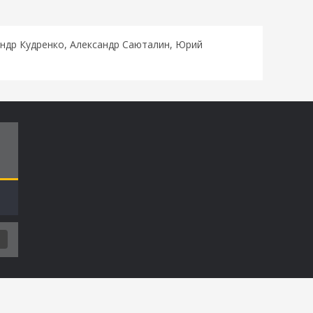
андр Кудренко, Александр Саюталин, Юрий
Т