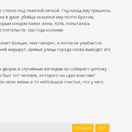
е стекло под тяжёлой пяткой. Год назад ему пришлось
на в душе: убийца оказался ему почти братом,
торым концом палки: жена, Юля, попыталась
стоятельств: три года колонии.
лчит больше, чем говорит, и почти не улыбается.
няй маршрут, кривые улицы города снова выводят его
в дворах и случайным взглядам он собирает цепочку
и был тот человек, которого он сдал властям?
он свою жизнь и то небольшое счастье, что у него
10 серий
2021