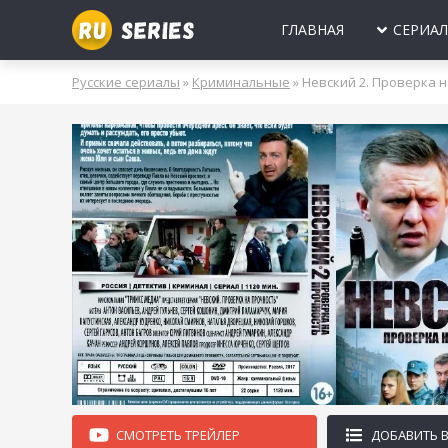
ГЛАВНАЯ
СЕРИА
МИНИ-СЕРИА
Б
Русские сериалы
»
Криминальные
» Невский 2. Проверка 
2025
2024
2023
2022
2021
2020
ПРО ЛЮБОВЬ
Б
МОЛОДЕЖНЫ
В
РОССИЯ
УКРАИНА
БЕЛАРУСЬ
СССР
НОВОГОДНИЕ
Д
ПРО ВРАЧЕЙ
Д
ПРО ДЕРЕВН
ПРО ШПИОНО
ЛЮБОВНЫЕ И
СМОТРЕТЬ ТРЕЙЛЕР
ДОБАВИТЬ 