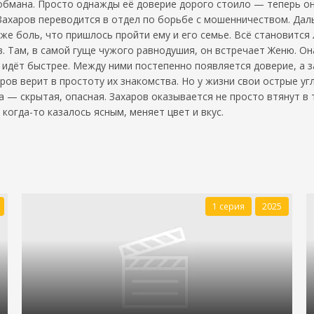
бмана. Просто однажды её доверие дорого стоило — теперь она
 Захаров переводится в отдел по борьбе с мошенничеством. Дал
же боль, что пришлось пройти ему и его семье. Всё становится 
 Там, в самой гущe чужого равнодушия, он встречает Женю. Она
 идёт быстрее. Между ними постепенно появляется доверие, а з
в верит в простоту их знакомства. Но у жизни свои острые угл
на — скрытая, опасная. Захаров оказывается не просто втянут в
 когда-то казалось ясным, меняет цвет и вкус.
1 серия
2025