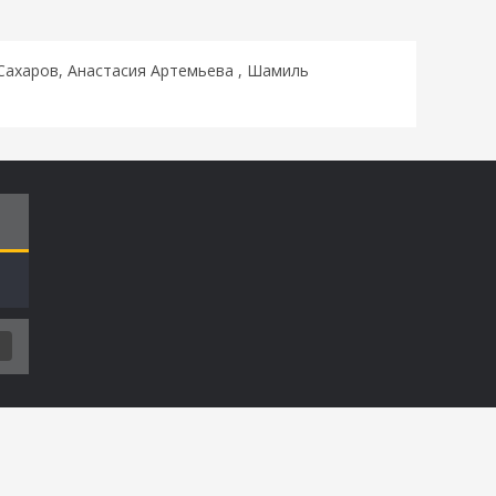
 Сахаров, Анастасия Артемьева , Шамиль
Т