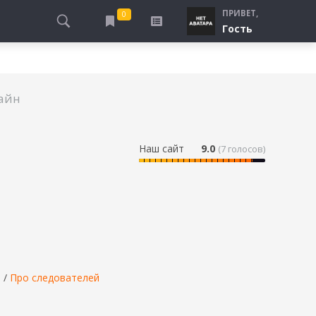
ПРИВЕТ,
0
Гость
АЛЫ
ПРО ПОГРАНИЧНИКОВ
СМОТРЮ
ТЮРЬМА, ЗОНА
БУДУ СМОТРЕТЬ
лайн
СПЕЦСЛУЖБЫ
УЖЕ СМОТРЕЛ
ДЕСАНТНИКИ, ВДВ
ПРО ШКОЛУ, ПОДРОСТКОВ
Наш сайт
9.0
(
7
голосов)
ПРО БОГАТЫХ И БЕДНЫХ
ПРО СИРОТ
ЛЕЙ
ПРО СПОРТ
в
/
Про следователей