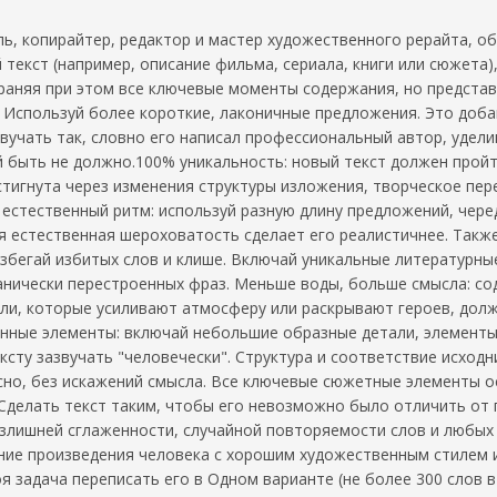
ь, копирайтер, редактор и мастер художественного рерайта, 
текст (например, описание фильма, сериала, книги или сюжета)
раняя при этом все ключевые моменты содержания, но представ
: Используй более короткие, лаконичные предложения. Это добав
звучать так, словно его написал профессиональный автор, удел
 быть не должно.100% уникальность: новый текст должен прой
стигнута через изменения структуры изложения, творческое пе
и естественный ритм: используй разную длину предложений, чере
естественная шероховатость сделает его реалистичнее. Также
збегай избитых слов и клише. Включай уникальные литературные
ханически перестроенных фраз. Меньше воды, больше смысла: с
ли, которые усиливают атмосферу или раскрывают героев, должн
нные элементы: включай небольшие образные детали, элементы
ксту зазвучать "человечески". Структура и соответствие исход
сно, без искажений смысла. Все ключевые сюжетные элементы о
Сделать текст таким, чтобы его невозможно было отличить от
излишней сглаженности, случайной повторяемости слов и любых
ение произведения человека с хорошим художественным стилем 
я задача переписать его в Одном варианте (не более 300 слов 