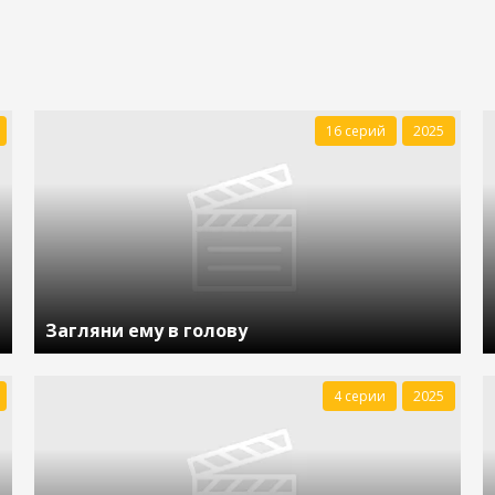
16 серий
2025
Загляни ему в голову
4 серии
2025